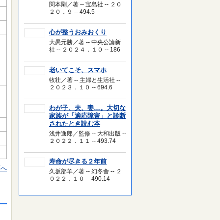
関本剛／著 -- 宝島社 -- ２０
２０．９ -- 494.5
心が整うおみおくり
大愚元勝／著 -- 中央公論新
社 -- ２０２４．１０ -- 186
老いてこそ、スマホ
牧壮／著 -- 主婦と生活社 --
２０２３．１０ -- 694.6
わが子、夫、妻…。大切な
家族が「適応障害」と診断
されたとき読む本
浅井逸郎／監修 -- 大和出版 --
２０２２．１１ -- 493.74
寿命が尽きる２年前
頭へ
久坂部羊／著 -- 幻冬舎 -- ２
０２２．１０ -- 490.14