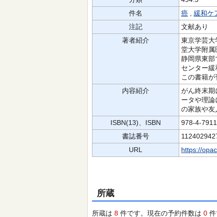
件名
癌
,
緩和ケ
注記
文献あり
著者紹介
東京学芸大
堂大学附属
静岡県東部
センター緩
この書籍が
内容紹介
がん終末期
ータや理論
の家族や友
ISBN(13)、ISBN
978-4-791
書誌番号
112402942
URL
https://opa
所蔵
所蔵は
8
件です。現在の予約件数は
0
件