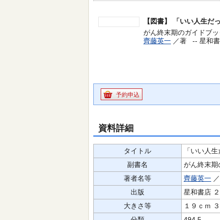
【図書】
「いい人生だ
がん終末期のガイドブック
齊藤英一
／著 --
星和書店
予約申込
資料詳細
タイトル
「いい人生
副書名
がん終末期
著者名等
齊藤英一
出版
星和書店 
大きさ等
１９ｃｍ 
分類
494.5