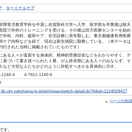
ア
,
ターミナルケア
学障害児教育学科を中退し佐賀医科大学へ入学、医学部を卒業後は順天
医院で外科のトレーニングを受ける。その後は田方医療センターを始め
で外科、内科、緩和ケア、在宅診療に長年勤しむ。東京都健康長寿医療
和ケア内科などを経て、現在は新生病院に勤務している。（本データは
刊行された当時に掲載されていたものです）
にある人々が直面する身体的、精神的苦痛症状などをわかりやすく、デ
に基づいて書き述べられた１冊。がん終末期にある人々のみならず、そ
人など大切な人たちがどのように対処すべきかを具体的に示す。
1-1140-4 4-7911-1140-0
7
c.lib.city.yokohama.lg.jp/winj/opac/switch-detail.do?bibid=1124029427
ページの先
です。