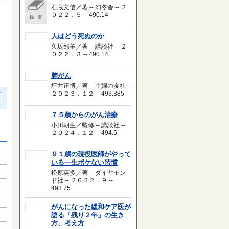
石蔵文信／著 -- 幻冬舎 -- ２
０２２．５ -- 490.14
人はどう死ぬのか
久坂部羊／著 -- 講談社 -- ２
０２２．３ -- 490.14
肺がん
坪井正博／著 -- 主婦の友社 --
２０２３．１２ -- 493.385
７５歳からのがん治療
小川朝生／監修 -- 講談社 --
２０２４．１２ -- 494.5
９１歳の現役医師がやって
いる一生ボケない習慣
松原英多／著 -- ダイヤモン
ド社 -- ２０２２．９ --
493.75
がんになった緩和ケア医が
語る「残り２年」の生き
方、考え方