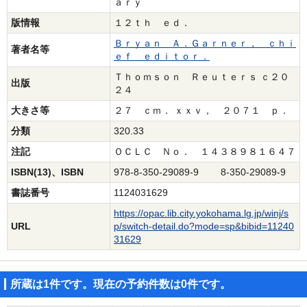
ａｒｙ
版情報
１２ｔｈ ｅｄ．
Ｂｒｙａｎ Ａ．Ｇａｒｎｅｒ， ｃｈｉ
著者名等
ｅｆ ｅｄｉｔｏｒ．
Ｔｈｏｍｓｏｎ Ｒｅｕｔｅｒｓ ｃ２０
出版
２４
大きさ等
２７ ｃｍ． ｘｘｖ， ２０７１ ｐ．
分類
320.33
注記
ＯＣＬＣ Ｎｏ． １４３８９８１６４７
ISBN(13)、ISBN
978-8-350-29089-9 8-350-29089-9
書誌番号
1124031629
https://opac.lib.city.yokohama.lg.jp/winj/s
URL
p/switch-detail.do?mode=sp&bibid=11240
31629
所蔵は1件です。現在の予約件数は0件です。