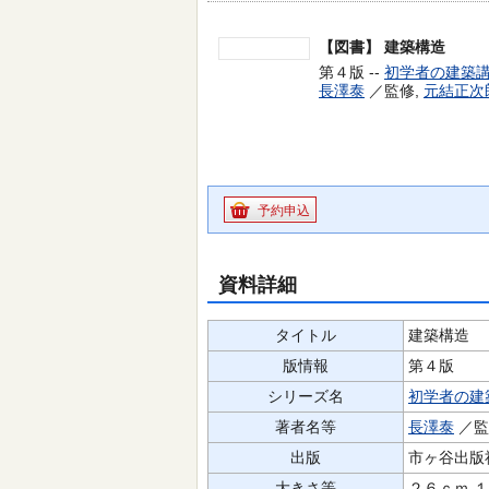
【図書】
建築構造
第４版 --
初学者の建築
長澤泰
／監修,
元結正次
予約申込
資料詳細
タイトル
建築構造
版情報
第４版
シリーズ名
初学者の建
著者名等
長澤泰
／監
出版
市ヶ谷出版
大きさ等
２６ｃｍ 