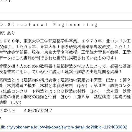
ル：Ｓｔｒｕｃｔｕｒａｌ Ｅｎｇｉｎｅｅｒｉｎｇ
索引あり
１９６８年、東京大学工学部建築学科卒業。１９７８年、北ロンドン工
院修了。１９９４年、東京大学工学系研究科建築学専攻教授。２０１１
大学建築学部長。現在、東京大学名誉教授、工学院大学名誉教授、工学
データはこの書籍が刊行された当時に掲載されていたものです）
管理を担う人のための教科書！建築構造を学ぶ人にとって、必要な基礎
表を豊富に用い、ていねいに説明！建築士試験の出題範囲を網羅！
築構造とは（建築物の構成要素；建築物の安定と不安定 ほか）；第２
造（木質構造の概要；木材と木質系材料 ほか）；第３章 鉄筋コンク
（鉄筋コンクリート構造とは；ＲＣ構造の材料 ほか）；第４章 鉄骨
構造の概要；鋼材の種類と性質 ほか）；第５章 基礎構造（基礎の種
地盤 ほか）
97-024-9 4-86797-024-7
2
c.lib.city.yokohama.lg.jp/winj/opac/switch-detail.do?bibid=1124039892