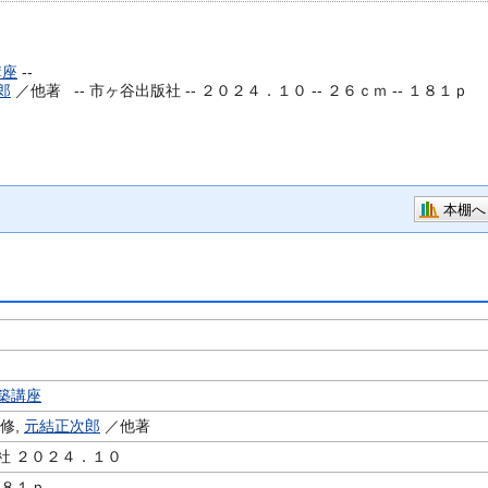
講座
--
郎
／他著 --
市ヶ谷出版社 -- ２０２４．１０ -- ２６ｃｍ -- １８１ｐ
本棚へ
築講座
修,
元結正次郎
／他著
社 ２０２４．１０
１８１ｐ