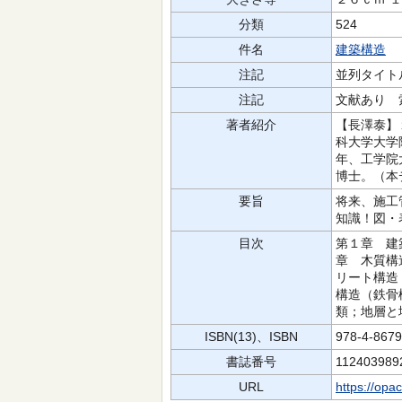
分類
524
件名
建築構造
注記
並列タイト
注記
文献あり 
著者紹介
【長澤泰】
科大学大学
年、工学院
博士。（本
要旨
将来、施工
知識！図・
目次
第１章 建
章 木質構
リート構造
構造（鉄骨
類；地層と
ISBN(13)、ISBN
978-4-867
書誌番号
112403989
URL
https://opa