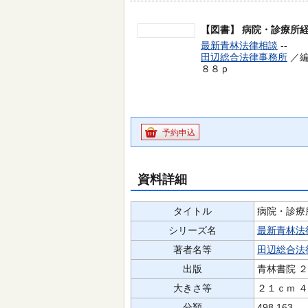
【図書】
病院・診療所
最新青林法律相談
--
田辺総合法律事務所
／編
８８ｐ
予約申込
資料詳細
タイトル
病院・診療
シリーズ名
最新青林法
著者名等
田辺総合法
出版
青林書院 
大きさ等
２１ｃｍ 
分類
498.163