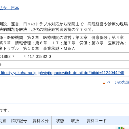
法令－日本
開設、運営、日々のトラブル対応から閉院まで…病院経営や診療の現場
法的問題を解決！現代の病院経営者必携の全７６問。
師・医療機関；第２章 医療機関の運営；第３章 健康保険；第４章
第５章 情報管理；第６章 ＩＴ；第７章 労働；第８章 医療行為；
者トラブル；第１０章 事業承継・Ｍ＆Ａ
-01882-7 4-417-01882-0
9
c.lib.city.yokohama.lg.jp/winj/opac/switch-detail.do?bibid=1124044249
ページの先
です。
別置
請求記号
資料区分
状態
取扱
資料コード