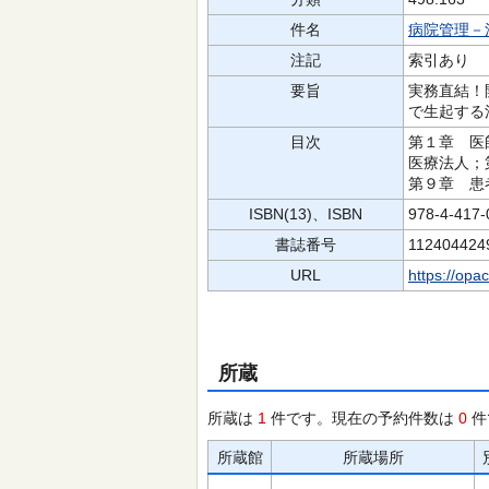
件名
病院管理－
注記
索引あり
要旨
実務直結！
で生起する
目次
第１章 医
医療法人；
第９章 患
ISBN(13)、ISBN
978-4-417
書誌番号
112404424
URL
https://opa
所蔵
所蔵は
1
件です。現在の予約件数は
0
件
所蔵館
所蔵場所