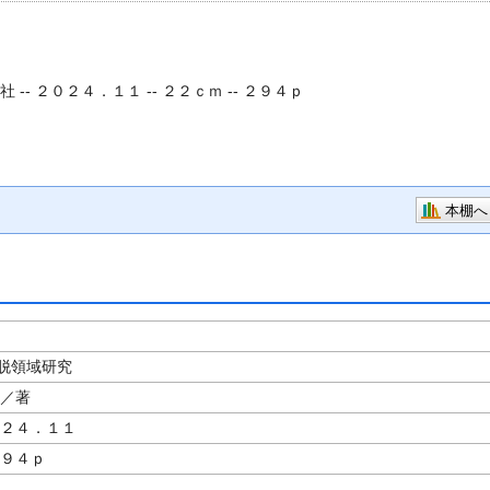
社 -- ２０２４．１１ -- ２２ｃｍ -- ２９４ｐ
本棚へ
脱領域研究
／著
０２４．１１
２９４ｐ