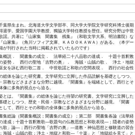
千葉県生まれ。北海道大学文学部卒、同大学大学院文学研究科博士後期
得退学。愛国学園大学教授、獨協大学特任教授を歴任。研究分野は中世
歌謡。共著に『山家集 聞書集 残集』（和歌文学大系、明治書院）な
『山家集』（角川ソフィア文庫、ＫＡＤＯＫＡＷＡ）がある。（本デー
籍が刊行された当時に掲載されていたものです）
集概説． 聞書集の成立． 法華経二十八品歌の達成． 十題十首釈教
の姿勢． 西行の聖地「吉野の奥」． 海賊・山賊の歌． 浄土・地獄
巫女を詠む西行歌二首． 中世歌謡と和歌の空間表現． 西行の社会性
の総体を論じた研究書。文学研究に立脚した作品読解を基礎としつつ、
・宗教などさまざまな分野に越境。『聞書集』を端緒として、西行とそ
体像に多角的視点から迫る。
姿とは。『聞書集』の総体を論じた待望の研究書。文学研究に立脚した
基礎としつつ、歴史・民俗・宗教などさまざまな分野に越境。『聞書
として、西行とその和歌の全体像に多角的視点から迫る。
書集総論（聞書集概説；聞書集の成立）；第二部 聞書集各論（法華経
の達成；十題十首釈教歌―歌題句の仏教思想と和歌表現―；隠者の姿勢
れ歌」論―；西行の聖地「吉野の奥」―道教・神仙思想と修験道の習合
；海賊・山賊の歌；浄土・地獄と和歌―「十楽」と「地獄絵を見て」と