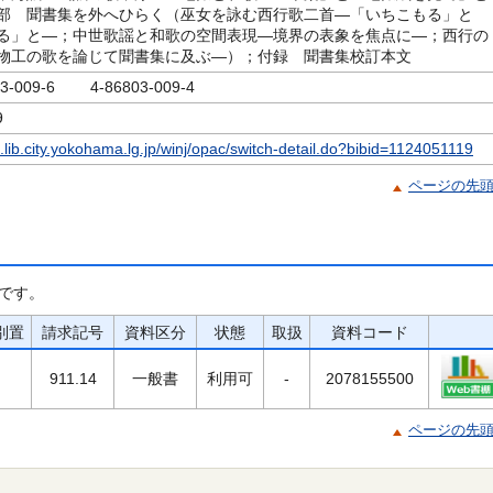
部 聞書集を外へひらく（巫女を詠む西行歌二首―「いちこもる」と
る」と―；中世歌謡と和歌の空間表現―境界の表象を焦点に―；西行の
物工の歌を論じて聞書集に及ぶ―）；付録 聞書集校訂本文
03-009-6 4-86803-009-4
9
c.lib.city.yokohama.lg.jp/winj/opac/switch-detail.do?bibid=1124051119
ページの先
です。
別置
請求記号
資料区分
状態
取扱
資料コード
911.14
一般書
利用可
-
2078155500
ページの先