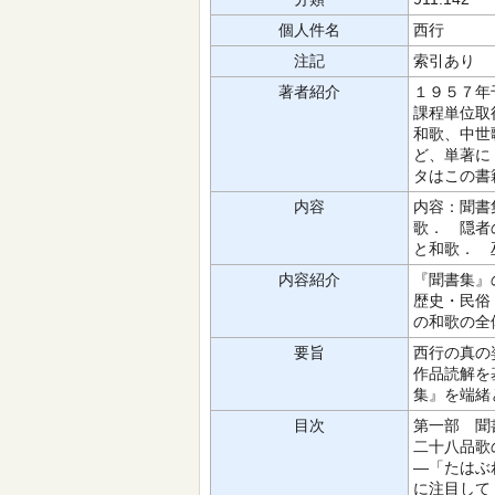
個人件名
西行
注記
索引あり
著者紹介
１９５７年
課程単位取
和歌、中世
ど、単著に
タはこの書
内容
内容：聞書
歌． 隠者
と和歌． 
内容紹介
『聞書集』
歴史・民俗
の和歌の全
要旨
西行の真の
作品読解を
集』を端緒
目次
第一部 聞
二十八品歌
―「たはぶ
に注目して