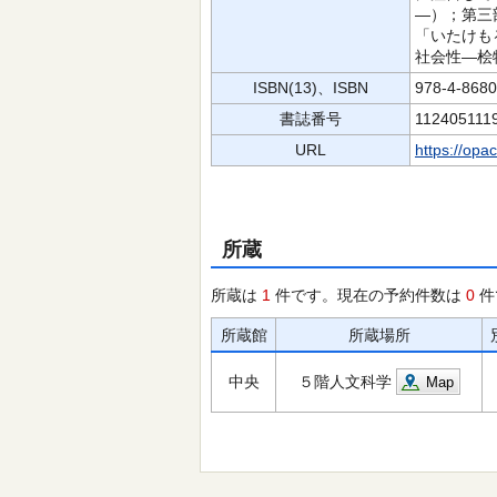
―）；第三
「いたけも
社会性―桧
ISBN(13)、ISBN
978-4-868
書誌番号
112405111
URL
https://opa
所蔵
所蔵は
1
件です。現在の予約件数は
0
件
所蔵館
所蔵場所
中央
５階人文科学
Map