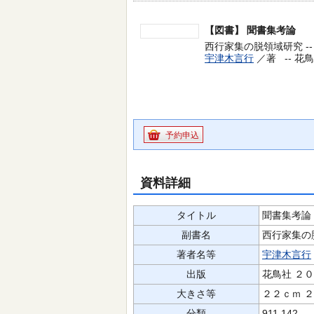
【図書】
聞書集考論
西行家集の脱領域研究 --
宇津木言行
／著 --
花鳥
予約申込
資料詳細
タイトル
聞書集考論
副書名
西行家集の
著者名等
宇津木言行
出版
花鳥社 ２
大きさ等
２２ｃｍ 
分類
911.142