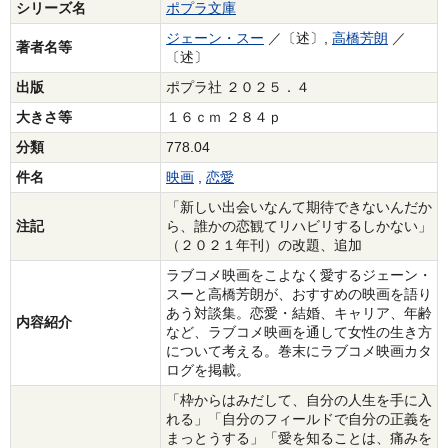
シリーズ名
ポプラ文庫
ジェーン・スー
／〔述〕,
高橋芳朗
／
著者名等
〔述〕
出版
ポプラ社 ２０２５．４
大きさ等
１６ｃｍ ２８４ｐ
分類
778.04
件名
映画
,
恋愛
「新しい出会いなんて期待できないんだか
注記
ら、誰かの恋観てリハビリするしかない」
（２０２１年刊）の改題、追加
ラブコメ映画をこよなく愛するジェーン・
スーと高橋芳朗が、おすすめの映画を語り
あう対談集。恋愛・結婚、キャリア、年齢
内容紹介
など、ラブコメ映画を通して女性の生き方
について考える。巻末にラブコメ映画カタ
ログを掲載。
「枠からはみだして、自分の人生を手に入
れる」「自分のフィールドで自分の正義を
まっとうする」「愛を知ることは、痛みを