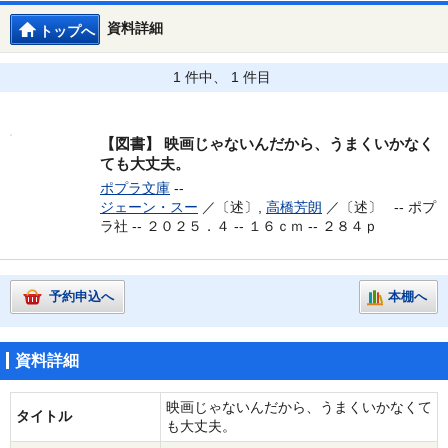
資料詳細
トップへ
1 件中、 1 件目
【図書】
映画じゃないんだから、うまくいかなく
ても大丈夫。
ポプラ文庫
--
ジェーン・スー
／〔述〕,
高橋芳朗
／〔述〕 --
ポプ
ラ社 -- ２０２５．４ -- １６ｃｍ -- ２８４ｐ
予約申込へ
本棚へ
資料詳細
映画じゃないんだから、うまくいかなくて
タイトル
も大丈夫。