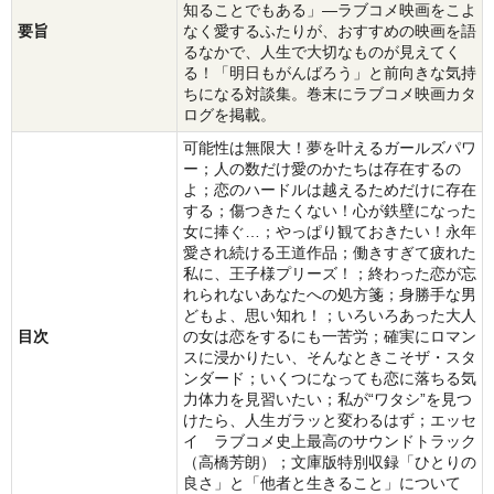
知ることでもある」―ラブコメ映画をこよ
要旨
なく愛するふたりが、おすすめの映画を語
るなかで、人生で大切なものが見えてく
る！「明日もがんばろう」と前向きな気持
ちになる対談集。巻末にラブコメ映画カタ
ログを掲載。
可能性は無限大！夢を叶えるガールズパワ
ー；人の数だけ愛のかたちは存在するの
よ；恋のハードルは越えるためだけに存在
する；傷つきたくない！心が鉄壁になった
女に捧ぐ…；やっぱり観ておきたい！永年
愛され続ける王道作品；働きすぎて疲れた
私に、王子様プリーズ！；終わった恋が忘
れられないあなたへの処方箋；身勝手な男
どもよ、思い知れ！；いろいろあった大人
目次
の女は恋をするにも一苦労；確実にロマン
スに浸かりたい、そんなときこそザ・スタ
ンダード；いくつになっても恋に落ちる気
力体力を見習いたい；私が“ワタシ”を見つ
けたら、人生ガラッと変わるはず；エッセ
イ ラブコメ史上最高のサウンドトラック
（高橋芳朗）；文庫版特別収録「ひとりの
良さ」と「他者と生きること」について