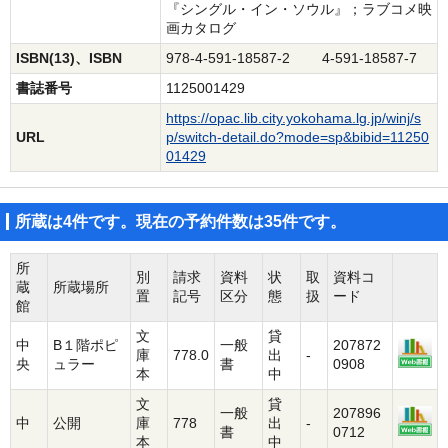
『シングル・イン・ソウル』；ラブコメ映
画カタログ
ISBN(13)、ISBN
978-4-591-18587-2 4-591-18587-7
書誌番号
1125001429
https://opac.lib.city.yokohama.lg.jp/winj/s
URL
p/switch-detail.do?mode=sp&bibid=11250
01429
所蔵は4件です。現在の予約件数は35件です。
所
別
請求
資料
状
取
資料コ
蔵
所蔵場所
置
記号
区分
態
扱
ード
館
文
貸
中
B１階ポピ
一般
207872
庫
778.0
出
-
央
ュラー
書
0908
本
中
文
貸
一般
207896
中
公開
庫
778
出
-
書
0712
本
中