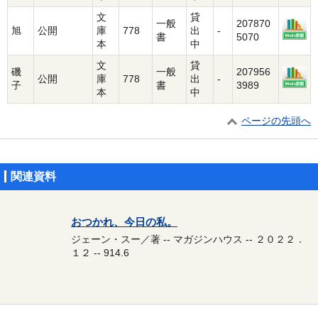
文
貸
一般
207870
旭
公開
庫
778
出
-
書
5070
本
中
文
貸
磯
一般
207956
公開
庫
778
出
-
子
書
3989
本
中
ページの先頭へ
関連資料
おつかれ、今日の私。
ジェーン・スー／著 -- マガジンハウス -- ２０２２．
１２ -- 914.6