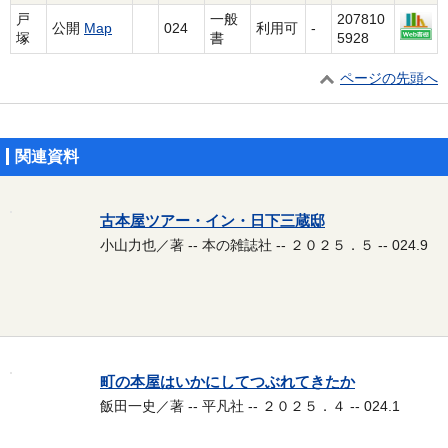
戸
一般
207810
公開
Map
024
利用可
-
塚
書
5928
ページの先頭へ
関連資料
古本屋ツアー・イン・日下三蔵邸
小山力也／著 -- 本の雑誌社 -- ２０２５．５ -- 024.9
町の本屋はいかにしてつぶれてきたか
飯田一史／著 -- 平凡社 -- ２０２５．４ -- 024.1