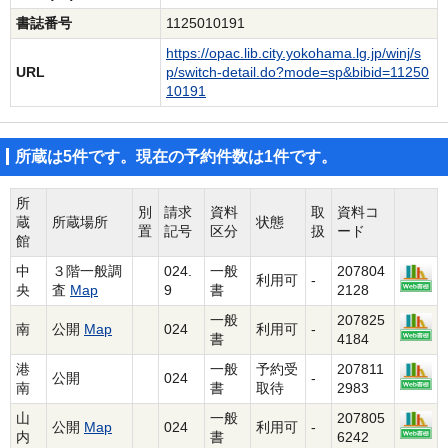
書誌番号
1125010191
https://opac.lib.city.yokohama.lg.jp/winj/s
URL
p/switch-detail.do?mode=sp&bibid=11250
10191
所蔵は5件です。現在の予約件数は1件です。
所
別
請求
資料
取
資料コ
蔵
所蔵場所
状態
置
記号
区分
扱
ード
館
中
３階一般調
024.
一般
207804
利用可
-
央
査
Map
9
書
2128
一般
207825
南
公開
Map
024
利用可
-
書
4184
港
一般
予約受
207811
公開
024
-
南
書
取待
2983
山
一般
207805
公開
Map
024
利用可
-
内
書
6242