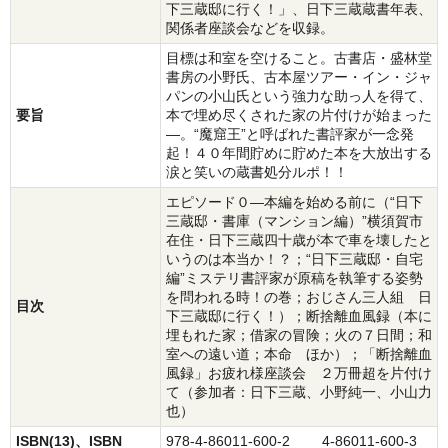
下三蔵邸に行く！」、日下三蔵蔵書年表、
関係者座談会などを収録。
目標は和室を空けること。古書店・盛林堂
書房の小野氏、古本屋ツアー・イン・ジャ
パンの小山氏という強力な助っ人を得て、
要旨
本で埋め尽くされた家の片付けが始まった
―。“魔窟王”と呼ばれた書評家が一念発
起！４０年間貯めに貯めた本を大放出する
涙と笑いの蔵書処分ルポ！！
エピソード０―本編を始める前に（“日下
三蔵邸・書庫（マンション編）”横須賀市
在住・日下三蔵四十歳が本で車を壊したと
いうのは本当か！？；“日下三蔵邸・自宅
編”ミステリ書評家が原稿を執筆する姿勢
を問われる時！の巻；おじさん三人組 日
目次
下三蔵邸に行く！）；断捨離血風録（本に
埋もれた家；借家の冒険；火の７日間；和
室への遠い道；本命 ほか）；「断捨離血
風録」お疲れ様座談会 ２万冊超を片付け
て（参加者：日下三蔵、小野純一、小山力
也）
ISBN(13)、ISBN
978-4-86011-600-2 4-86011-600-3