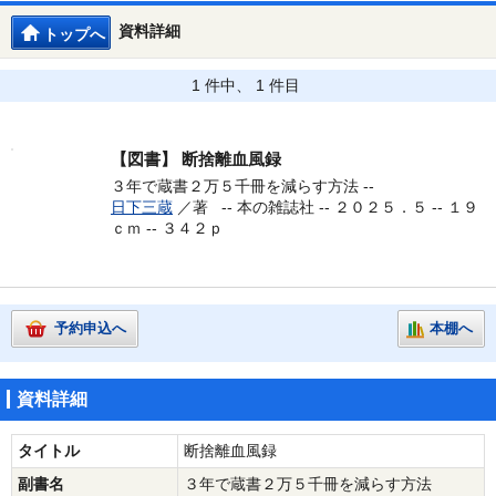
資料詳細
トップへ
1 件中、 1 件目
【図書】
断捨離血風録
３年で蔵書２万５千冊を減らす方法 --
日下三蔵
／著 --
本の雑誌社 -- ２０２５．５ -- １９
ｃｍ -- ３４２ｐ
予約申込へ
本棚へ
資料詳細
タイトル
断捨離血風録
副書名
３年で蔵書２万５千冊を減らす方法