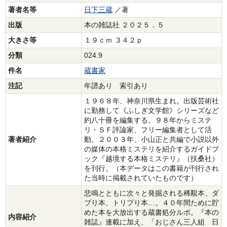
著者名等
日下三蔵
／著
出版
本の雑誌社 ２０２５．５
大きさ等
１９ｃｍ ３４２ｐ
分類
024.9
件名
蔵書家
注記
年譜あり 索引あり
１９６８年、神奈川県生まれ。出版芸術社
に勤務して《ふしぎ文学館》シリーズなど
約八十冊を編集する。９８年からミステ
リ・ＳＦ評論家、フリー編集者として活
著者紹介
動。２００３年、小山正と共編で小説以外
の媒体の本格ミステリを紹介するガイドブ
ック『越境する本格ミステリ』（扶桑社）
を刊行。（本データはこの書籍が刊行され
た当時に掲載されていたものです）
悲鳴とともに次々と発掘される稀覯本、ダ
ブり本、トリプり本…。４０年間ために貯
めた本を大放出する蔵書処分ルポ。『本の
内容紹介
雑誌』連載に加え、「おじさん三人組 日