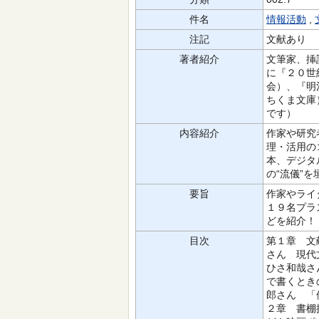
件名
情報活動
,
注記
文献あり
著者紹介
文筆家、挿
に『２０世
会）、『明
ちくま文庫
です）
内容紹介
作家や研究
理・活用の
本、デジタ
の“流儀”
要旨
作家やライ
１９名プラ
どを紹介！
目次
第１章 文
さん 現代
ひさ和哉さ
で書くとき
郎さん 「
２章 書棚