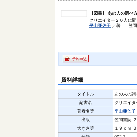
【図書】
あの人の調べ
クリエイター２０人に聞く
平山亜佐子
／著 --
笠間
予約申込
資料詳細
タイトル
あの人の調
副書名
クリエイタ
著者名等
平山亜佐子
出版
笠間書院 
大きさ等
１９ｃｍ 
分類
002.7