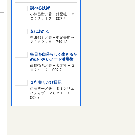
調べる技術
小林昌樹／著 -- 皓星社 -- ２
０２２．１２ -- 002.7
文にあたる
牟田都子／著 -- 亜紀書房 --
２０２２．８ -- 749.13
毎日を自分らしく生きるた
めの小さいノート活用術
髙橋拓也／著 -- 玄光社 -- ２
０２１．２ -- 002.7
１行書くだけ日記
伊藤羊一／著 -- ＳＢクリエ
イティブ -- ２０２１．１ --
002.7