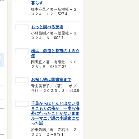
暮らす
橋本麻里／著 -- 新潮社 -- ２
０２４．１２ -- 527.4
もっと調べる技術
小林昌樹／著 -- 皓星社 -- ２
０２４．６ -- 002.7
横浜 鉄道と都市の１５０
年
岡田直／著 -- 有隣堂 -- ２０
２３．８ -- 686.2137
お探し物は図書室まで
青山美智子／〔著〕 -- ポプ
ラ社 -- ２０２３．３ -- 913.6
千葉からほとんど出ない引
きこもりの俺が、一度も海
外に行ったことがないまま
ルーマニア語の小説家にな
った話
済東鉄腸／著 -- 左右社 -- ２
０２３．２ -- 979.1