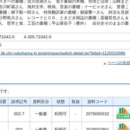
スターの書棚；吉川浩満さん 電子書籍の本棚、管理と活用；山崎まど
谷川町蔵さん 海外文学、映画、音楽の書棚；イーピャオさん 普通こ
書棚；柳下毅一郎さん 特殊翻訳家の書棚；都築響一さん 終活を見据
小野島大さん レコードとＣＤ、ときどき雑誌の書棚；斎藤哲也さん＆
ん 哲学と食、工芸の書棚；平山亜佐子（番外） 自分史そのままの書
-71042-0 4-305-71042-0
6
c.lib.city.yokohama.lg.jp/winj/opac/switch-detail.do?bibid=1125010986
ページの先
です。
別置
請求記号
資料区分
状態
取扱
資料コード
002.7
一般書
利用可
-
2078065632
002
一般書
利用可
-
2078007861