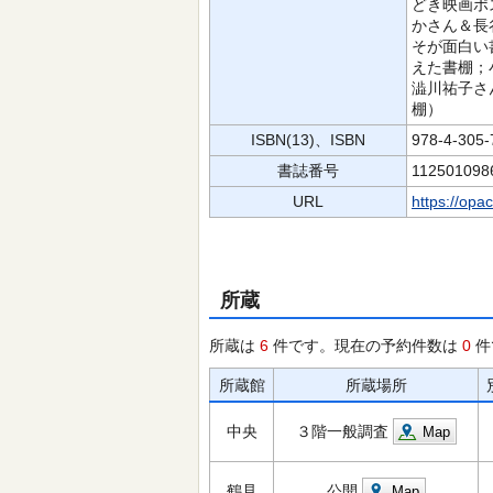
どき映画ポ
かさん＆長
そが面白い
えた書棚；
澁川祐子さ
棚）
ISBN(13)、ISBN
978-4-305
書誌番号
112501098
URL
https://opa
所蔵
所蔵は
6
件です。現在の予約件数は
0
件
所蔵館
所蔵場所
中央
３階一般調査
Map
鶴見
公開
Map