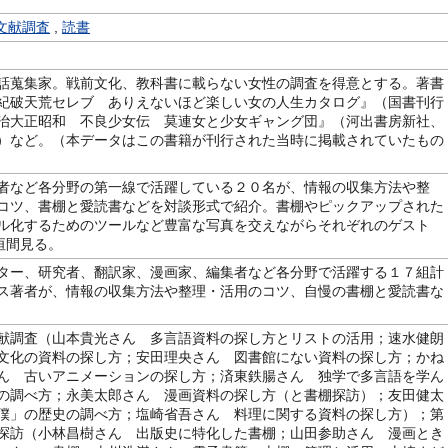
文献調査
,
読書
話蒐集家。戦前文化、教科書に載らない女性の調査を得意とする。著書
紀破天荒セレブ ありえないほど楽しい女の人生カタログ』（国書刊行
治大正昭和 不良少女伝 莫連女と少女ギャング団』（河出書房新社、
）など。（本データはこの書籍が刊行された当時に掲載されていたもの
者など各分野の第一線で活躍している２０名が、情報の収集方法や整
コツ、書棚と愛読書などを対談形式で紹介。書棚やピックアップされた
ル化するためのツールなど豊富な写真を交えながらそれぞれのゲスト
を垣間見る。
ター、研究者、翻訳家、漫画家、編集者など各分野で活躍する１７組計
ス著者が、情報の収集方法や整理・活用のコツ、自慢の書棚と愛読書な
献調査（山本貴光さん 多言語資料の探し方とリストの活用；速水健朗
文化の資料の探し方；安田理央さん 図書館にない資料の探し方；かね
ん 古いアニメーションの探し方；済東鉄腸さん 独学で多言語を学ん
の調べ方；永美太郎さん 漫画資料の探し方（と書棚探訪）；友田健太
僕」の歴史の調べ方；塩崎省吾さん 料理に関する資料の探し方）；第
探訪（小林昌樹さん 出版史に特化した書棚；山田参助さん 漫画とき