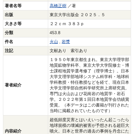
著者名等
高橋正樹
／著
出版
東京大学出版会 ２０２５．５
大きさ等
２２ｃｍ ３８３ｐ
分類
453.8
件名
火山
,
岩漿
注記
文献あり 索引あり
１９５０年東京都生まれ。東京大学理学部
地質鉱物学科卒、東京大学大学院修士・博
士課程地質学選考修了（理学博士）。日本
大学文理学部地球システム科学科・地球科
学科教授・特任教授などを経て、現在日本
著者紹介
大学文理学部自然科学研究所上席研究員。
専門は火山および花崗岩の地質学・岩石
学。２０２２年第１回日本地質学会功績賞
受賞。（本データはこの書籍が刊行された
当時に掲載されていたものです）
超低頻度災害とはいえいったん起こったら
地球規模の壊滅的被害が予想される超巨大
内容紹介
噴火。日本と世界の過去の事例を丹念にた