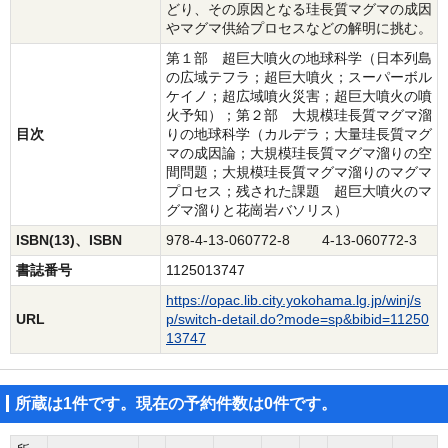
どり、その原因となる珪長質マグマの成因
やマグマ供給プロセスなどの解明に挑む。
第１部 超巨大噴火の地球科学（日本列島
の広域テフラ；超巨大噴火；スーパーボル
ケイノ；超広域噴火災害；超巨大噴火の噴
火予知）；第２部 大規模珪長質マグマ溜
目次
りの地球科学（カルデラ；大量珪長質マグ
マの成因論；大規模珪長質マグマ溜りの空
間問題；大規模珪長質マグマ溜りのマグマ
プロセス；残された課題 超巨大噴火のマ
グマ溜りと花崗岩バソリス）
ISBN(13)、ISBN
978-4-13-060772-8 4-13-060772-3
書誌番号
1125013747
https://opac.lib.city.yokohama.lg.jp/winj/s
URL
p/switch-detail.do?mode=sp&bibid=11250
13747
所蔵は1件です。現在の予約件数は0件です。