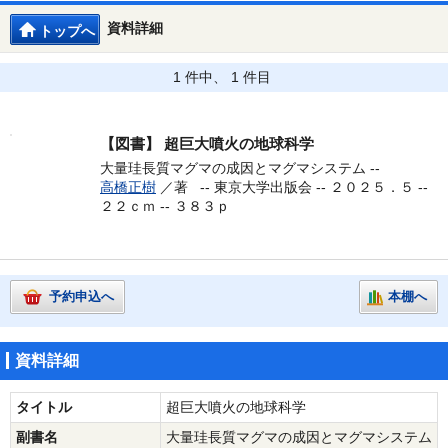
資料詳細
トップへ
1 件中、 1 件目
【図書】
超巨大噴火の地球科学
大量珪長質マグマの成因とマグマシステム --
高橋正樹
／著 --
東京大学出版会 -- ２０２５．５ --
２２ｃｍ -- ３８３ｐ
予約申込へ
本棚へ
資料詳細
タイトル
超巨大噴火の地球科学
副書名
大量珪長質マグマの成因とマグマシステム