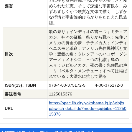
カに生きる先住民たちの生活の美しさと秘
要旨
められた知恵、そして深遠な宇宙観を、み
ずみずしくかつ硬質な文体で描く、しずか
な抒情と宇宙論的ひろがりをたたえた民族
誌。
歌の祭り；インディオの書三つ；ミチョア
カン、神々の征服；祭りから戦へ；先住ア
メリカの黄金の夢；チチメカ人；インディ
ヘニスモと革命；アメリカ先住民神話と文
目次
学；豊饒の角；タレクアトのハコボ・ダシ
アーノ；メキシコ、三つの礼讃；鳥の
人々；ジビルノカク、夜の書；先住民の声
―リゴベルタ・メンチュー；すべては結ば
れている；大洪水に抗して踊る
ISBN(13)、ISBN
978-4-00-375172-5 4-00-375172-8
書誌番号
1125015376
https://opac.lib.city.yokohama.lg.jp/winj/s
URL
p/switch-detail.do?mode=sp&bibid=11250
15376