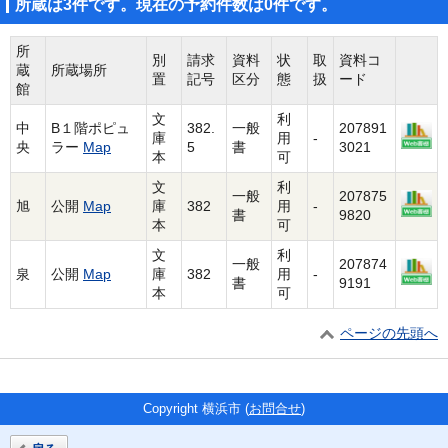
所蔵は3件です。現在の予約件数は0件です。
所
別
請求
資料
状
取
資料コ
蔵
所蔵場所
置
記号
区分
態
扱
ード
館
文
利
中
B１階ポピュ
382.
一般
207891
庫
用
-
央
ラー
Map
5
書
3021
本
可
文
利
一般
207875
旭
公開
Map
庫
382
用
-
書
9820
本
可
文
利
一般
207874
泉
公開
Map
庫
382
用
-
書
9191
本
可
ページの先頭へ
Copyright 横浜市 (
お問合せ
)