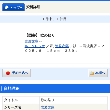
資料詳細
トップへ
1 件中、 1 件目
【図書】
歌の祭り
岩波文庫
--
ル・クレジオ
／著,
管啓次郎
／訳 --
岩波書店 -- ２
０２５．６ -- １５ｃｍ -- ３３９ｐ
予約申込へ
本棚へ
資料詳細
タイトル
歌の祭り
シリーズ名
岩波文庫