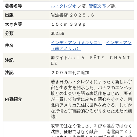
著者名等
ル・クレジオ
／著,
管啓次郎
／訳
出版
岩波書店 ２０２５．６
大きさ等
１５ｃｍ ３３９ｐ
分類
382.56
インディアン（メキシコ）
,
インディアン
件名
（南アメリカ）
原タイトル：ＬＡ ＦÊＴＥ ＣＨＡＮＴ
注記
ÉＥ
注記
２００５年刊に追加
若き日のル・クレジオにまったく新しい宇
宙と生き方を開示した、パナマのエンベラ
族との出会いを語る表題作をはじめ、著者
内容紹介
が一貫して熱情にみちた関心をそそぐ、南
北両アメリカ先住民世界をめぐる、しずか
な抒情と宇宙論的ひろがりをたたえた民族
誌。
攻撃ではなく優しさ、叫びや饒舌ではなく
沈黙、征服ではなく融合―。南北両アメリ