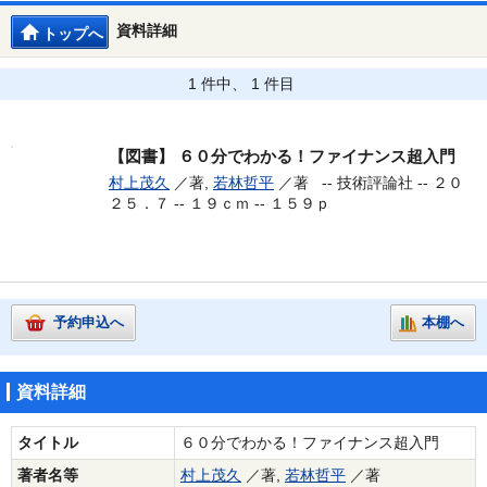
資料詳細
トップへ
1 件中、 1 件目
【図書】
６０分でわかる！ファイナンス超入門
村上茂久
／著,
若林哲平
／著 --
技術評論社 -- ２０
２５．７ -- １９ｃｍ -- １５９ｐ
予約申込へ
本棚へ
資料詳細
タイトル
６０分でわかる！ファイナンス超入門
著者名等
村上茂久
／著,
若林哲平
／著