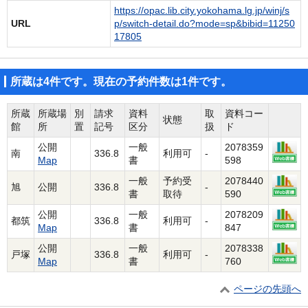
https://opac.lib.city.yokohama.lg.jp/winj/s
URL
p/switch-detail.do?mode=sp&bibid=11250
17805
所蔵は4件です。現在の予約件数は1件です。
所蔵
所蔵場
別
請求
資料
取
資料コー
状態
館
所
置
記号
区分
扱
ド
公開
一般
2078359
南
336.8
利用可
-
Map
書
598
一般
予約受
2078440
旭
公開
336.8
-
書
取待
590
公開
一般
2078209
都筑
336.8
利用可
-
Map
書
847
公開
一般
2078338
戸塚
336.8
利用可
-
Map
書
760
ページの先頭へ