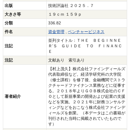
出版
技術評論社 ２０２５．７
大きさ等
１９ｃｍ １５９ｐ
分類
336.82
件名
資金管理
,
ベンチャービジネス
並列タイトル：ＴＨＥ ＢＥＧＩＮＮＥ
注記
Ｒ’Ｓ ＧＵＩＤＥ ＴＯ ＦＩＮＡＮＣ
Ｅ
注記
文献あり 索引あり
【村上茂久】株式会社ファインディールズ
代表取締役など。経済学研究科の大学院
（修士課程）を修了後、金融機関でストラ
クチャードファイナンス業務などに従事す
る。２０１８年よりＧＯＢ株式会社のＣＦ
著者紹介
Ｏとして新規事業の開発および起業の支援
などを実施。２０２１年に財務コンサルテ
ィングなどをおこなう株式会社ファインデ
ィールズを創業。（本データはこの書籍が
刊行された当時に掲載されていたもので
す）