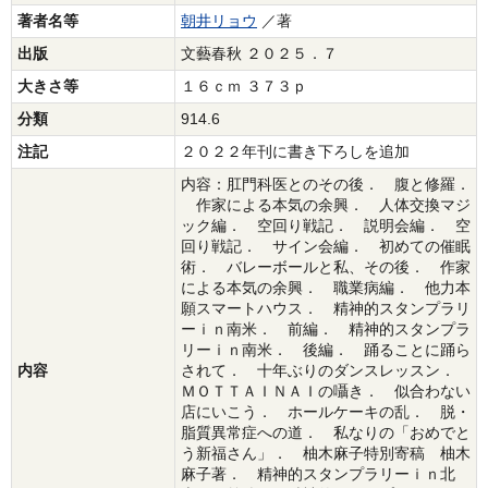
著者名等
朝井リョウ
／著
出版
文藝春秋 ２０２５．７
大きさ等
１６ｃｍ ３７３ｐ
分類
914.6
注記
２０２２年刊に書き下ろしを追加
内容：肛門科医とのその後． 腹と修羅．
作家による本気の余興． 人体交換マジ
ック編． 空回り戦記． 説明会編． 空
回り戦記． サイン会編． 初めての催眠
術． バレーボールと私、その後． 作家
による本気の余興． 職業病編． 他力本
願スマートハウス． 精神的スタンプラリ
ーｉｎ南米． 前編． 精神的スタンプラ
リーｉｎ南米． 後編． 踊ることに踊ら
内容
されて． 十年ぶりのダンスレッスン．
ＭＯＴＴＡＩＮＡＩの囁き． 似合わない
店にいこう． ホールケーキの乱． 脱・
脂質異常症への道． 私なりの「おめでと
う新福さん」． 柚木麻子特別寄稿 柚木
麻子著． 精神的スタンプラリーｉｎ北