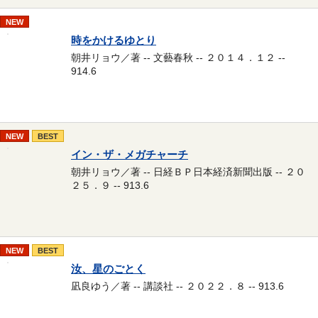
NEW
時をかけるゆとり
朝井リョウ／著 -- 文藝春秋 -- ２０１４．１２ --
914.6
NEW
BEST
イン・ザ・メガチャーチ
朝井リョウ／著 -- 日経ＢＰ日本経済新聞出版 -- ２０
２５．９ -- 913.6
NEW
BEST
汝、星のごとく
凪良ゆう／著 -- 講談社 -- ２０２２．８ -- 913.6