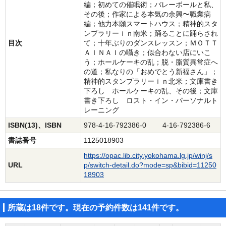
編；初めての催眠術；バレーボールと私、
その後；作家による本気の余興〜職業病
編；他力本願スマートハウス；精神的スタ
ンプラリーｉｎ南米；踊ることに踊らされ
目次
て；十年ぶりのダンスレッスン；ＭＯＴＴ
ＡＩＮＡＩの囁き；似合わない店にいこ
う；ホールケーキの乱；脱・脂質異常症へ
の道；私なりの「おめでとう新福さん」；
精神的スタンプラリーｉｎ北米；文庫書き
下ろし ホールケーキの乱、その後；文庫
書き下ろし ロスト・イン・パーソナルト
レーニング
ISBN(13)、ISBN
978-4-16-792386-0 4-16-792386-6
書誌番号
1125018903
https://opac.lib.city.yokohama.lg.jp/winj/s
URL
p/switch-detail.do?mode=sp&bibid=11250
18903
所蔵は18件です。現在の予約件数は141件です。