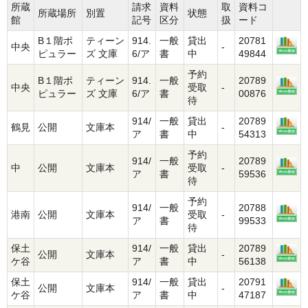
所蔵
請求
資料
取
資料コ
所蔵場所
別置
状態
館
記号
区分
扱
ード
B１階ポ
ティーン
914.
一般
貸出
20781
中央
-
ピュラー
ズ 文庫
6/ア
書
中
49844
予約
B１階ポ
ティーン
914.
一般
20789
中央
受取
-
ピュラー
ズ 文庫
6/ア
書
00876
待
914/
一般
貸出
20789
鶴見
公開
文庫本
-
ア
書
中
54313
予約
914/
一般
20789
中
公開
文庫本
受取
-
ア
書
59536
待
予約
914/
一般
20788
港南
公開
文庫本
受取
-
ア
書
99533
待
保土
914/
一般
貸出
20789
公開
文庫本
-
ケ谷
ア
書
中
56138
保土
914/
一般
貸出
20791
公開
文庫本
-
ケ谷
ア
書
中
47187