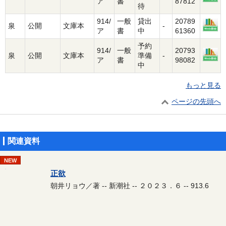
ア
書
87812
待
914/
一般
貸出
20789
泉
公開
文庫本
-
ア
書
中
61360
予約
914/
一般
20793
泉
公開
文庫本
準備
-
ア
書
98082
中
もっと見る
ページの先頭へ
関連資料
NEW
正欲
朝井リョウ／著 -- 新潮社 -- ２０２３．６ -- 913.6