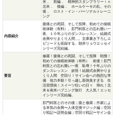
米． 前編． 精神的スタンプラリーｉｎ
北米． 後編． ホールケーキの乱、その
後． ロスト・イン・パーソナルトレーニ
ング
腹痛との死闘、そして投降、初めての催眠
術体験（有料）、肛門科医との忘れ難い一
夜、１０年ぶりのダンスレッスン、結婚式
内容紹介
余興やりまくり人間…。文庫書き下ろしエ
ピソードも収録する、朝井リョウエッセイ
シリーズ完結編。
修羅！腹痛との死闘、そして投降 戦慄！
初めての催眠術体験（有料） 術後！肛門
科医との忘れ難い一夜 恥辱！十年ぶりの
ダンスレッスン 妖怪！結婚式余興やりま
要旨
くり人間 空回り！サイン会への熱烈な準
備 他力本願！引っ越し面倒臭すぎる 生
活習慣病！スイーツ狂いの日々 帰れ！北
米＆南米ハプニング旅行 大人気！エッセ
イシリーズ完結編。
肛門科医とのその後；腹と修羅；作家によ
る本気の余興〜人体交換マジック編；空回
り戦記〜説明会編；空回り戦記〜サイン会