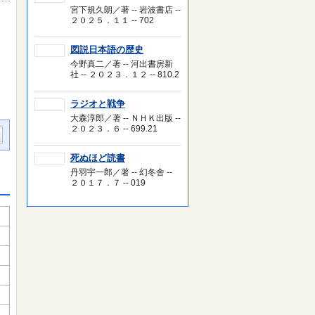
宮下規久朗／著 -- 岩波書店 --
２０２５．１１ -- 702
図説日本語の歴史
今野真二／著 -- 河出書房新
社 -- ２０２３．１２ -- 810.2
ラジオと戦争
大森淳郎／著 -- ＮＨＫ出版 --
２０２３．６ -- 699.21
死ぬほど読書
丹羽宇一郎／著 -- 幻冬舎 --
２０１７．７ -- 019