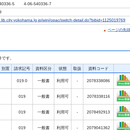
540336-5 4-06-540336-7
9
c.lib.city.yokohama.lg.jp/winj/opac/switch-detail.do?bibid=1125019769
ページの先
件です。
別置
請求記号
資料区分
状態
取扱
資料コード
019.0
一般書
利用可
-
2078338086
019
一般書
利用可
-
2078338116
019
一般書
利用可
-
2078492913
019
一般書
利用可
-
2079041362