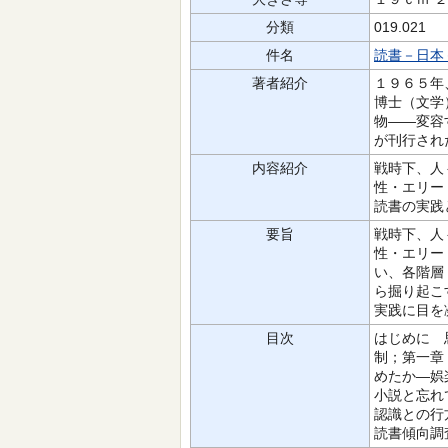
分類
019.021
件名
読書－日本
著者紹介
１９６５年
博士（文学
物――変容
が刊行され
内容紹介
戦時下、人
性・エリー
読書の実践
要旨
戦時下、人
性・エリー
い、各階層
ら掘り起こ
実践に目を
目次
はじめに 
制；第一章
めたか―娯
小説と忘れ
認識との行
読書傾向調