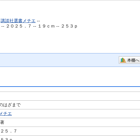
-
講談社選書メチエ
--
-- ２０２５．７ -- １９ｃｍ -- ２５３ｐ
本棚へ
のはざまで
メチエ
／著
０２５．７
２５３ｐ