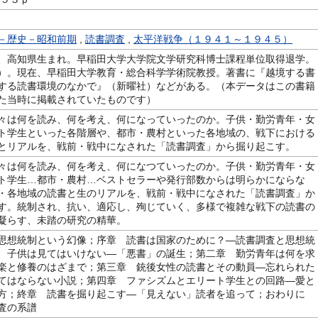
－歴史－昭和前期
,
読書調査
,
太平洋戦争（１９４１～１９４５）
、高知県生まれ。早稲田大学大学院文学研究科博士課程単位取得退学。
）。現在、早稲田大学教育・総合科学学術院教授。著書に『越境する書
する読書環境のなかで』（新曜社）などがある。（本データはこの書籍
た当時に掲載されていたものです）
々は何を読み、何を考え、何になっていったのか。子供・勤労青年・女
ト学生といった各階層や、都市・農村といった各地域の、戦下における
とリアルを、戦前・戦中になされた「読書調査」から掘り起こす。
々は何を読み、何を考え、何になつていったのか。子供・勤労青年・女
ト学生…都市・農村…ベストセラーや発行部数からは明らかにならな
・各地域の読書と生のリアルを、戦前・戦中になされた「読書調査」か
す。統制され、抗い、適応し、殉じていく、多様で複雑な戦下の読書の
凝らす、未踏の研究の精華。
思想統制という幻像；序章 読書は国家のために？―読書調査と思想統
 子供は見てはいけない―「悪書」の誕生；第二章 勤労青年は何を求
楽と修養のはざまで；第三章 銃後女性の読書とその動員―忘れられた
てはならない小説；第四章 ファシズムとエリート学生との回路―愛と
方；終章 読書を掘り起こす―「見えない」読者を追って；おわりに
査の系譜