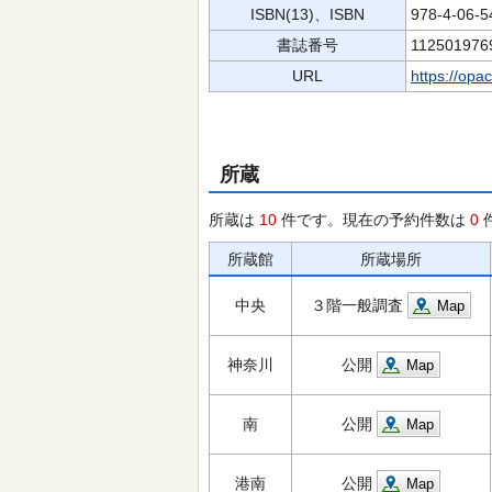
ISBN(13)、ISBN
978-4-06-
書誌番号
112501976
URL
https://opa
所蔵
所蔵は
10
件です。現在の予約件数は
0
所蔵館
所蔵場所
中央
３階一般調査
Map
神奈川
公開
Map
南
公開
Map
港南
公開
Map