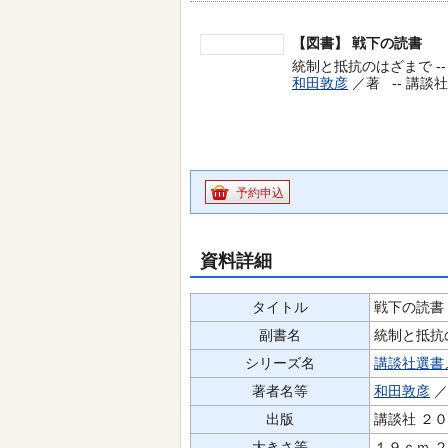
【図書】
戦下の読書
統制と抵抗のはざまで -
和田敦彦
／著 --
講談社 
予約申込
資料詳細
タイトル
戦下の読書
副書名
統制と抵抗
シリーズ名
講談社選書
著者名等
和田敦彦
出版
講談社 ２
大きさ等
１９ｃｍ 