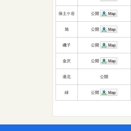
保土ケ谷
公開
Map
旭
公開
Map
磯子
公開
Map
金沢
公開
Map
港北
公開
緑
公開
Map