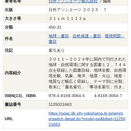
著者名等
日外アソシエーツ株式会社
／編集
出版
日外アソシエーツ ２０２５．７
大きさ等
２１ｃｍ １１１２ｐ
分類
450.31
地球－書目
,
自然保護－書目
,
環境問題－
件名
書目
注記
索引あり
２０１１～２０２４年に国内で刊行された
地球・自然環境に関する図書１２，７４４
点を収録した図書目録。地球全般、自然環
内容紹介
境全般、気象、海洋、地震・火山、地形・
地質など幅広く収録し、テーマ別に分類。
巻末に「書名索引」「事項名索引」付き。
ISBN(13)、ISBN
978-4-8169-3064-5 4-8169-3064-7
書誌番号
1125021663
https://opac.lib.city.yokohama.lg.jp/winj/s
URL
p/switch-detail.do?mode=sp&bibid=11250
21663