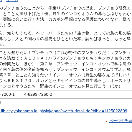
のブンチョウのことから、手乗りブンチョウの歴史、ブンチョウ研究エ
、とことん掘り下げた１冊。野生のインコやオウムの暮らしぶりがわか
、実際に会いに行く方法、カカポの里親になる保護についてなど、様々
供する。
ら、知りたくなる。ペットバードたちの「生き物」としての鳥の形の秘
暮らし、人との関わりの歴史をひもといた本。読めばきっと、もっと鳥
る。
ことん知りたい！ブンチョウ（これが野生のブンチョウだ！；ブンチョ
とを訪ねて；ＡＬＯＨＡ！ハワイのブンチョウたち；キンカチョウとカ
の仲間たち ほか）；第２章 ブンチョウ、インコ・オウムで学ぶ鳥の
て何？鳥の体の名前を知ろう；ブンチョウ、インコ・オウムで学ぶ、鳥
第３章 とことん知りたい！インコ・オウム（野生の姿を見てほしい！
ウムＢＥＳＴ２０；オカメとセキセイインコの野生暮らし；オーストリ
インコとオウムたち；野生のインコ・オウムを見に行こう ほか）
9-7260-1 4-8299-7260-2
9
c.lib.city.yokohama.lg.jp/winj/opac/switch-detail.do?bibid=1125022809
ページの先