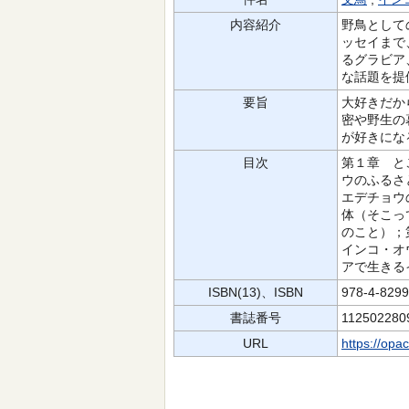
内容紹介
野鳥として
ッセイまで
るグラビア
な話題を提
要旨
大好きだか
密や野生の
が好きにな
目次
第１章 と
ウのふるさ
エデチョウ
体（そこっ
のこと）；
インコ・オ
アで生きる
ISBN(13)、ISBN
978-4-829
書誌番号
112502280
URL
https://opa