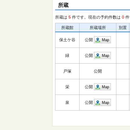
所蔵
所蔵は
5
件です。現在の予約件数は
0
件
所蔵館
所蔵場所
別置
保土ケ谷
公開
Map
緑
公開
Map
戸塚
公開
栄
公開
Map
泉
公開
Map