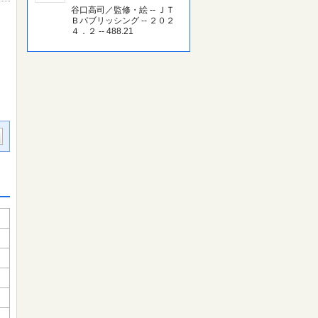
谷口高司／監修・絵 -- ＪＴ
Ｂパブリッシング -- ２０２
４．２ -- 488.21