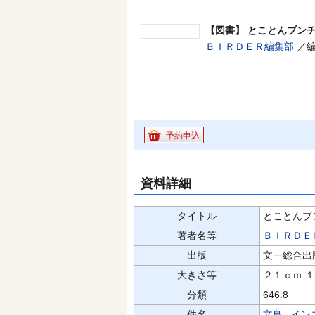
【図書】
とことんブン
ＢＩＲＤＥＲ編集部
／編
予約申込
資料詳細
タイトル
とことんブ
著者名等
ＢＩＲＤＥ
出版
文一総合出
大きさ等
２１ｃｍ 
分類
646.8
件名
文鳥
,
イン