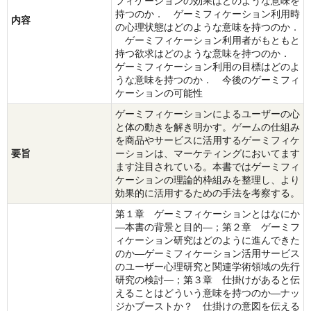
フィケーションの効果はどのような意味を
持つのか． ゲーミフィケーション利用時
内容
の心理状態はどのような意味を持つのか．
ゲーミフィケーション利用者がもともと
持つ欲求はどのような意味を持つのか．
ゲーミフィケーション利用の目標はどのよ
うな意味を持つのか． 今後のゲーミフィ
ケーションの可能性
ゲーミフィケーションによるユーザーの心
と体の動きを解き明かす。ゲームの仕組み
を商品やサービスに活用するゲーミフィケ
要旨
ーションは、マーケティングにおいてます
ます注目されている。本書ではゲーミフィ
ケーションの理論的枠組みを整理し、より
効果的に活用するための手法を考察する。
第１章 ゲーミフィケーションとはなにか
―本書の背景と目的―；第２章 ゲーミフ
ィケーション研究はどのように進んできた
のか―ゲーミフィケーション活用サービス
のユーザー心理研究と関連学術領域の先行
研究の検討―；第３章 仕掛けがあると伝
えることはどういう意味を持つのか―ナッ
ジかブーストか？ 仕掛けの意図を伝える