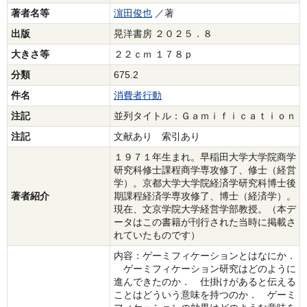
著者名等
濵田俊也
／著
出版
晃洋書房 ２０２５．８
大きさ等
２２ｃｍ １７８ｐ
分類
675.2
件名
消費者行動
注記
並列タイトル：Ｇａｍｉｆｉｃａｔｉｏｎ
注記
文献あり 索引あり
１９７１年生まれ。早稲田大学大学院商学
研究科修士課程商学専攻修了、修士（経営
学）。京都大学大学院経済学研究科博士後
著者紹介
期課程経済学専攻修了、博士（経済学）。
現在、文京学院大学経営学部教授。（本デ
ータはこの書籍が刊行された当時に掲載さ
れていたものです）
内容：ゲーミフィケーションとはなにか．
ゲーミフィケーション研究はどのように
進んできたのか． 仕掛けがあると伝える
ことはどういう意味を持つのか． ゲーミ