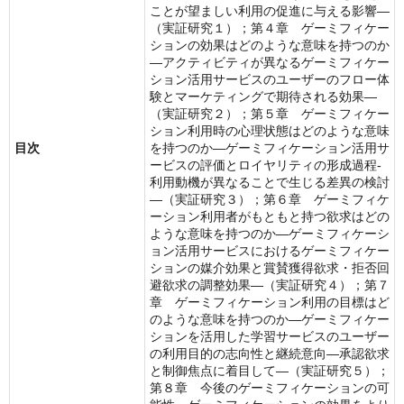
ことが望ましい利用の促進に与える影響―
（実証研究１）；第４章 ゲーミフィケー
ションの効果はどのような意味を持つのか
―アクティビティが異なるゲーミフィケー
ション活用サービスのユーザーのフロー体
験とマーケティングで期待される効果―
（実証研究２）；第５章 ゲーミフィケー
ション利用時の心理状態はどのような意味
目次
を持つのか―ゲーミフィケーション活用サ
ービスの評価とロイヤリティの形成過程‐
利用動機が異なることで生じる差異の検討
―（実証研究３）；第６章 ゲーミフィケ
ーション利用者がもともと持つ欲求はどの
ような意味を持つのか―ゲーミフィケーシ
ョン活用サービスにおけるゲーミフィケー
ションの媒介効果と賞賛獲得欲求・拒否回
避欲求の調整効果―（実証研究４）；第７
章 ゲーミフィケーション利用の目標はど
のような意味を持つのか―ゲーミフィケー
ションを活用した学習サービスのユーザー
の利用目的の志向性と継続意向―承認欲求
と制御焦点に着目して―（実証研究５）；
第８章 今後のゲーミフィケーションの可