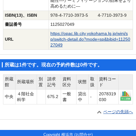
能性―ゲーミフィケーションの効果をより
高めるために―
ISBN(13)、ISBN
978-4-7710-3973-5 4-7710-3973-9
書誌番号
1125027049
https://opac.lib.city.yokohama.lg.jp/winj/s
URL
p/switch-detail.do?mode=sp&bibid=11250
27049
所蔵は1件です。現在の予約件数は0件です。
所蔵
別
請求
資料
取
資料コー
所蔵場所
状態
館
置
記号
区分
扱
ド
４階社会
一般
貸出
2078319
中央
675.2
-
科学
書
中
030
ページの先頭へ
Copyright 横浜市 (
お問合せ
)