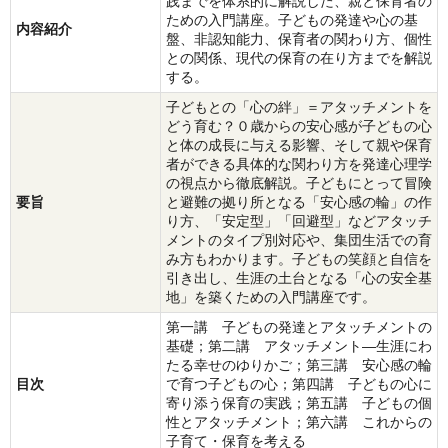
践までを体系的に解説した、親と保育者の
ための入門講座。子どもの発達や心の基
内容紹介
盤、非認知能力、保育者の関わり方、個性
との関係、現代の保育の在り方までを解説
する。
子どもとの「心の絆」＝アタッチメントを
どう育む？０歳からの安心感が子どもの心
と体の成長に与える影響、そして親や保育
者ができる具体的な関わり方を発達心理学
の視点から徹底解説。子どもにとって冒険
要旨
と避難の拠り所となる「安心感の輪」の作
り方、「安定型」「回避型」などアタッチ
メントのタイプ別対応や、集団生活での育
み方もわかります。子どもの笑顔と自信を
引き出し、生涯の土台となる「心の安全基
地」を築くための入門講座です。
第一講 子どもの発達とアタッチメントの
基礎；第二講 アタッチメント―生涯にわ
たる幸せのゆりかご；第三講 安心感の輪
目次
で育つ子どもの心；第四講 子どもの心に
寄り添う保育の実践；第五講 子どもの個
性とアタッチメント；第六講 これからの
子育て・保育を考える