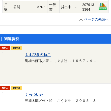
戸
一般
207913
公開
376.1
貸出中
-
塚
書
3364
ページの先頭へ
関連資料
NEW
BEST
１１ぴきのねこ
馬場のぼる／著 -- こぐま社 -- １９６７．４ --
NEW
BEST
くっついた
三浦太郎／作・絵 -- こぐま社 -- ２００５．８ --