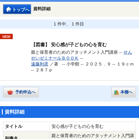
資料詳細
トップへ
1 件中、 1 件目
NEW
【図書】
安心感が子どもの心を育む
親と保育者のためのアタッチメント入門講座 --
せん
せいゼミナールＢＯＯＫ
--
遠藤利彦
／著 --
小学館 -- ２０２５．９ -- １９ｃｍ
-- ２８７ｐ
予約申込へ
本棚へ
資料詳細
タイトル
安心感が子どもの心を育む
親と保育者のためのアタッチメント入門講
副書名