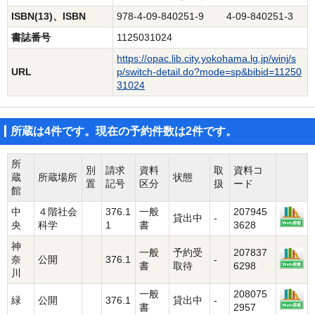
ISBN(13)、ISBN
978-4-09-840251-9 4-09-840251-3
書誌番号
1125031024
https://opac.lib.city.yokohama.lg.jp/winj/s
URL
p/switch-detail.do?mode=sp&bibid=11250
31024
所蔵は4件です。現在の予約件数は2件です。
所
別
請求
資料
取
資料コ
蔵
所蔵場所
状態
置
記号
区分
扱
ード
館
中
４階社会
376.1
一般
207945
貸出中
-
央
科学
1
書
3628
神
一般
予約受
207837
奈
公開
376.1
-
書
取待
6298
川
一般
208075
緑
公開
376.1
貸出中
-
書
2957