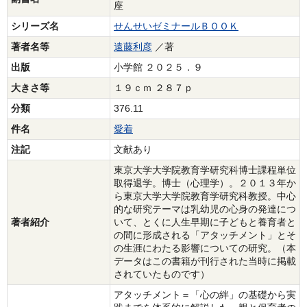
座
シリーズ名
せんせいゼミナールＢＯＯＫ
著者名等
遠藤利彦
／著
出版
小学館 ２０２５．９
大きさ等
１９ｃｍ ２８７ｐ
分類
376.11
件名
愛着
注記
文献あり
東京大学大学院教育学研究科博士課程単位
取得退学。博士（心理学）。２０１３年か
ら東京大学大学院教育学研究科教授。中心
的な研究テーマは乳幼児の心身の発達につ
著者紹介
いて、とくに人生早期に子どもと養育者と
の間に形成される「アタッチメント」とそ
の生涯にわたる影響についての研究。（本
データはこの書籍が刊行された当時に掲載
されていたものです）
アタッチメント＝「心の絆」の基礎から実