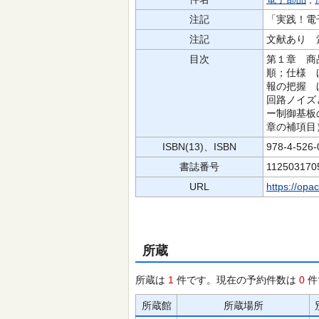
注記
「実践！電
注記
文献あり 
目次
第１章 商
順；仕様 
報の把握 
回路ノイズ
ー制御基板
章の補項目
ISBN(13)、ISBN
978-4-526
書誌番号
112503170
URL
https://opa
所蔵
所蔵は
1
件です。現在の予約件数は
0
件
所蔵館
所蔵場所