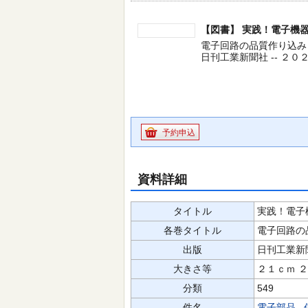
【図書】
実践！電子機器
電子回路の品質作り込み
日刊工業新聞社 -- ２０２
予約申込
資料詳細
タイトル
実践！電子
各巻タイトル
電子回路の
出版
日刊工業新
大きさ等
２１ｃｍ 
分類
549
件名
電子部品
,