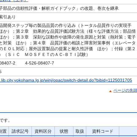
子部品の信頼性評価・解析ガイドブック」の改題、巻次を継承
索引あり
品開発ステップ毎の製品品質の作り込み（トータル品質作りの実現手
ほか）；第２章 効果的な品質評価試験方法（様々な評価方法；部品情
ほか）；第３章 深刻な誤動作や故障の発生原因と対策（熱対策；電子
と対策 ほか）；第４章 品質評価の相談と障害対策事例（エレベータ
のＥＯＬ対応；屋外設置製品の提案と耐久性評価 ほか）；付録（第２
）（ＳｉＣ ＭＯＳＦＥＴのＡＣ‐ＢＴＩ試験）
-08407-2 4-526-08407-7
5
c.lib.city.yokohama.lg.jp/winj/opac/switch-detail.do?bibid=1125031705
ページの先
です。
別置
請求記号
資料区分
状態
取扱
資料コード