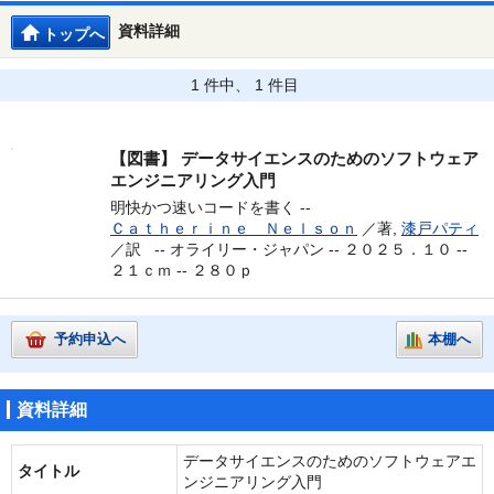
資料詳細
トップへ
1 件中、 1 件目
【図書】
データサイエンスのためのソフトウェア
エンジニアリング入門
明快かつ速いコードを書く --
Ｃａｔｈｅｒｉｎｅ Ｎｅｌｓｏｎ
／著,
漆戸パティ
／訳 --
オライリー・ジャパン -- ２０２５．１０ --
２１ｃｍ -- ２８０ｐ
予約申込へ
本棚へ
資料詳細
データサイエンスのためのソフトウェアエ
タイトル
ンジニアリング入門