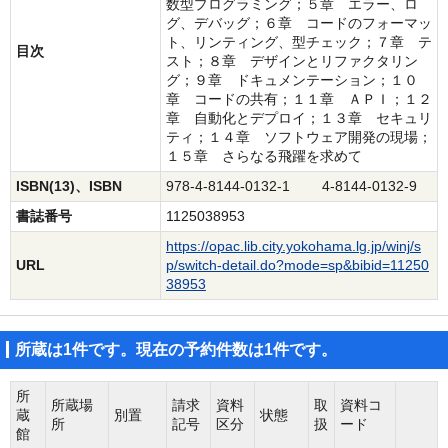
数型プログラミング；５章 エラー、ロ
グ、デバッグ；６章 コードのフォーマッ
ト、リンティング、型チェック；７章 テ
目次
スト；８章 デザインとリファクタリン
グ；９章 ドキュメンテーション；１０
章 コードの共有；１１章 ＡＰＩ；１２
章 自動化とデプロイ；１３章 セキュリ
ティ；１４章 ソフトウェア開発の現場；
１５章 さらなる飛躍を求めて
ISBN(13)、ISBN
978-4-8144-0132-1 4-8144-0132-9
書誌番号
1125038953
https://opac.lib.city.yokohama.lg.jp/winj/s
URL
p/switch-detail.do?mode=sp&bibid=11250
38953
所蔵は1件です。現在の予約件数は1件です。
所
所蔵場
請求
資料
取
資料コ
蔵
別置
状態
所
記号
区分
扱
ード
館