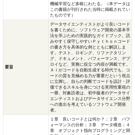
機械学習など多岐にわたる。（本データは
この書籍が刊行された当時に掲載されてい
たものです）
データサイエンティストがより良いコード
を書くために、ソフトウェア開発の基本手
法を学ぶための実践的なガイドブック。読
みやすく保守しやすいＰｙｔｈｏｎコード
の書き方を具体的な例とともに解説しま
す。テスト、ロギング、リファクタリン
グ、ドキュメント、パフォーマンス、デプ
ロイなど、実務に役立つ内容が満載です。
要旨
ＡＩがコードを自動生成する時代でも、コ
ードの質を見極める力が重要だという視点
に立脚し、自らの判断でコードを設計・評
価できるスキルを身につける実用性重視の
一冊。対象読者は、初中級者のデータサイ
エンティストおよびデータサイエンス分野
への進出を考えているソフトウェア開発
者。
１章 良いコードとは何か？；２章 パフ
ォーマンスの分析；３章 データ構造；４
章 オブジェクト指向プログラミングと関