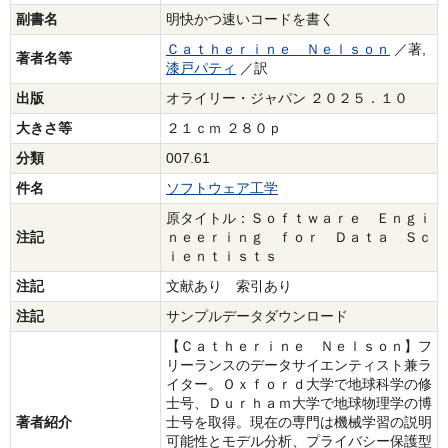
副書名
明快かつ速いコードを書く
Ｃａｔｈｅｒｉｎｅ Ｎｅｌｓｏｎ
／著,
著者名等
漆戸パティ
／訳
出版
オライリー・ジャパン ２０２５．１０
大きさ等
２１ｃｍ ２８０ｐ
分類
007.61
件名
ソフトウェア工学
原タイトル：Ｓｏｆｔｗａｒｅ Ｅｎｇｉ
注記
ｎｅｅｒｉｎｇ ｆｏｒ Ｄａｔａ Ｓｃ
ｉｅｎｔｉｓｔｓ
注記
文献あり 索引あり
注記
サンプルデータダウンロード
【Ｃａｔｈｅｒｉｎｅ Ｎｅｌｓｏｎ】フ
リーランスのデータサイエンティスト兼ラ
イター。Ｏｘｆｏｒｄ大学で地球科学の修
士号、Ｄｕｒｈａｍ大学で地球物理学の博
著者紹介
士号を取得。現在の専門は機械学習の説明
可能性とモデル分析、プライバシー保護型