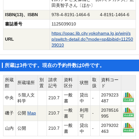
田美智子さん〔ほか〕
ISBN(13)、ISBN
978-4-8191-1464-6 4-8191-1464-6
書誌番号
1125039010
https://opac.lib.city.yokohama.lg.jp/winj/s
URL
p/switch-detail.do?mode=sp&bibid=11250
39010
所蔵は3件です。現在の予約件数は0件です。
所蔵
別
請求
資料
取
資料コー
所蔵場所
状態
館
置
記号
区分
扱
ド
５階人文
一般
貸出
2079223
中央
210.7
-
科学
書
中
487
一般
利用
2078516
磯子
公開
Map
210.7
-
書
可
995
一般
貸出
2079202
山内
公開
210.7
-
書
中
463