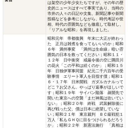
は架空の少年少女たちですが、その年の歴
史的ニュースはすべて事実であり、当時の
市井の人々の日記や文集、新聞記事や新聞
投稿などを参考にしながら、時代考証や世
相、時代の雰囲気なども徹底して取材し、
「リアルな昭和」を再現しました。
昭和元年 帝都復興 年末に大正が終わっ
た 正月は雑煮を食ってもいいのか；昭和
６年 満州事変 「満州は生命線」暗い雰
囲気の日本を救ってください；昭和１１・
１２年 日中衝突 戒厳令後の空に隅田川
の花火「この平和は続くのか」；昭和１５
年 日独伊軍事同盟 紀元二千六百年の受
験事情 エリート軍人を目指す僕；昭和１
６・１７年 日米開戦 ガダルカナルって
どこ？お父さん、やっぱり返事がほしいで
す；昭和１９年 サイパン陥落 疎開先で
聞いた東京への空襲「まだ神風は吹いてい
ない」；昭和２０年 終戦 武装解除後に
再び戦った父、僕は日本に絶望していな
い；昭和２１年 東京裁判 ＢＣ級戦犯１
万人「私もＧＨＱに目をつけられるだろう
か」；昭和２２年 新憲法施行 「真相は