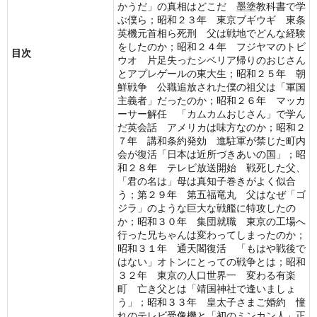
かうだ」の真相はどこだ 墨塗教科書で学
ぶ僕ら；昭和２３年 東京ブギウギ 東条
英機元首相ら死刑 父は戦地でどんな経験
をしたのか；昭和２４年 フジヤマのトビ
目次
ウオ 片足失ったシベリア帰りのおじさん
とアプレゲールの東大生；昭和２５年 朝
鮮戦争 公職追放された僕の祖父は「軍国
主義者」だったのか；昭和２６年 マッカ
ーサー解任 「カムカムおじさん」で学ん
だ英会話 アメリカは味方なのか；昭和２
７年 講和条約発効 進駐軍が禁じた町内
会が復活「日本は近所づきあいの国」；昭
和２８年 テレビ放送開始 戦死した父、
「君の名は」母は真知子巻きがよく似合
う；第２９年 第五福竜丸 父はなぜ「ゴ
ジラ」のような巨大な戦艦に特攻したの
か；昭和３０年 集団就職 東京の工場へ
行った兄ちゃんは変わってしまったのか；
昭和３１年 通天閣復活 「もはや戦後で
はない」オトンにとっての戦争とは；昭和
３２年 東京の人口世界一 変わる有楽
町 亡き父とは「靖国神社で逢いましょ
う」；昭和３３年 皇太子さまご婚約 憧
れのテレビ受像機と「初のミンカン人」正