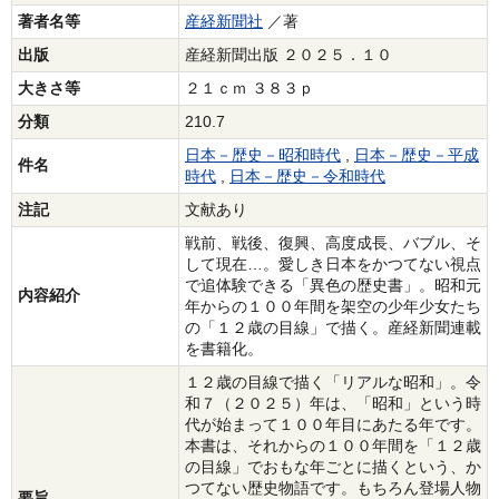
著者名等
産経新聞社
／著
出版
産経新聞出版 ２０２５．１０
大きさ等
２１ｃｍ ３８３ｐ
分類
210.7
日本－歴史－昭和時代
,
日本－歴史－平成
件名
時代
,
日本－歴史－令和時代
注記
文献あり
戦前、戦後、復興、高度成長、バブル、そ
して現在…。愛しき日本をかつてない視点
で追体験できる「異色の歴史書」。昭和元
内容紹介
年からの１００年間を架空の少年少女たち
の「１２歳の目線」で描く。産経新聞連載
を書籍化。
１２歳の目線で描く「リアルな昭和」。令
和７（２０２５）年は、「昭和」という時
代が始まって１００年目にあたる年です。
本書は、それからの１００年間を「１２歳
の目線」でおもな年ごとに描くという、か
つてない歴史物語です。もちろん登場人物
要旨