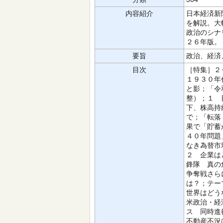
内容紹介
日本経済新
を解説。大
政治のシナ
２６年版。
要旨
政治、経済
目次
［特集］２
１９３０年
と影；「令
整）；１ 
下、株高持
で；「転落
果で「貯蓄
４０年問題
なき為替市
２ 企業は
鋒隊 真の
争奪戦さら
は？；テー
世界はどう
米政治・経
ス 同時進
不動産不況