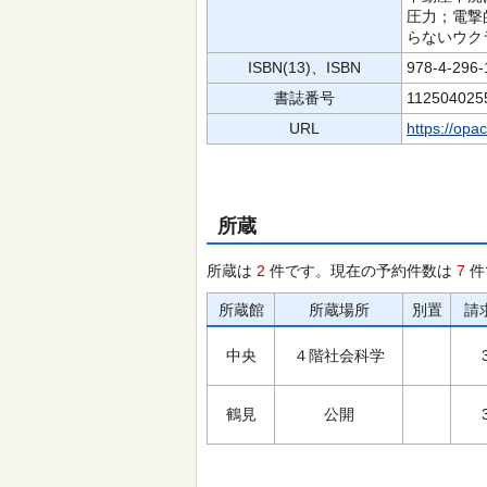
圧力；電撃
らないウク
ISBN(13)、ISBN
978-4-296
書誌番号
112504025
URL
https://opa
所蔵
所蔵は
2
件です。現在の予約件数は
7
件
所蔵館
所蔵場所
別置
請
中央
４階社会科学
鶴見
公開