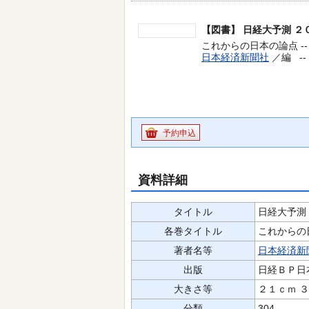
【図書】
日経大予測 ２
これからの日本の論点 --
日本経済新聞社
／編 --
予約申込
資料詳細
タイトル
日経大予測
各巻タイトル
これからの
著者名等
日本経済新
出版
日経ＢＰ日
大きさ等
２１ｃｍ 
分類
304