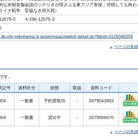
的な米朝首脳会談のシナリオが揺さぶる東アジア安保；停戦しても終わ
ライナ戦争 妥協なき持久戦）
-12575-3 4-296-12575-3
5
c.lib.city.yokohama.lg.jp/winj/opac/switch-detail.do?bibid=1125040255
ページの先
です。
求記号
資料区分
状態
取扱
資料コード
304
一般書
予約受取待
-
2079043993
304
一般書
貸出中
-
2079066870
ページの先