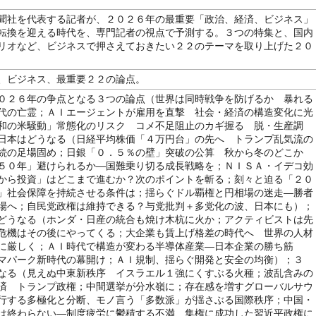
聞社を代表する記者が、２０２６年の最重要「政治、経済、ビジネス」
転換を迎える時代を、専門記者の視点で予測する。３つの特集と、国内
リオなど、ビジネスで押さえておきたい２２のテーマを取り上げた２０
、ビジネス、最重要２２の論点。
０２６年の争点となる３つの論点（世界は同時戦争を防げるか 暴れる
代の亡霊；ＡＩエージェントが雇用を直撃 社会・経済の構造変化に光
和の米騒動」常態化のリスク コメ不足阻止のカギ握る 脱・生産調
日本はどうなる（日経平均株価「４万円台」の先へ トランプ乱気流の
続の足場固め；日銀「０．５％の壁」突破の公算 秋から冬のどこか
５０年」避けられるか―国難乗り切る成長戦略を；ＮＩＳＡ・イデコ効
から投資」はどこまで進むか？次のポイントを斬る；刻々と迫る「２０
」社会保障を持続させる条件は；揺らぐドル覇権と円相場の迷走―勝者
場へ；自民党政権は維持できる？与党批判＋多党化の波、日本にも）；
どうなる（ホンダ・日産の統合も焼け木杭に火か；アクティビストは先
危機はその後にやってくる；大企業も賃上げ格差の時代へ 世界の人材
に厳しく；ＡＩ時代で構造が変わる半導体産業―日本企業の勝ち筋
マパーク新時代の幕開け；ＡＩ規制、揺らぐ開発と安全の均衡）；３
なる（見えぬ中東新秩序 イスラエル１強にくすぶる火種；波乱含みの
済 トランプ政権；中間選挙が分水嶺に；存在感を増すグローバルサウ
行する多極化と分断、モノ言う「多数派」が揺さぶる国際秩序；中国・
は終わらない―制度疲労に鬱積する不満、集権に成功した習近平政権に