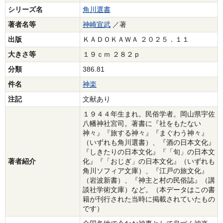
シリーズ名
角川選書
著者名等
神崎宣武
／著
出版
ＫＡＤＯＫＡＷＡ ２０２５．１１
大きさ等
１９ｃｍ ２８２ｐ
分類
386.81
件名
神楽
注記
文献あり
１９４４年生まれ。民俗学者。岡山県宇佐
八幡神社宮司。著書に『社をもたない
神々』『旅する神々』『まぐわう神々』
（いずれも角川選書）、『酒の日本文化』
『しきたりの日本文化』『「旬」の日本文
著者紹介
化』『「おじぎ」の日本文化』（いずれも
角川ソフィア文庫）、『江戸の旅文化』
（岩波新書）、『神主と村の民俗誌』（講
談社学術文庫）など。（本データはこの書
籍が刊行された当時に掲載されていたもの
です）