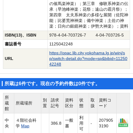
の催馬楽神楽）；第三章 修験系神楽の伝
承（早池峰神楽；花祭；遠山の霜月祭）；
第四章 太夫系神楽の多様な展開（佐陀神
能；比婆荒神神楽；備中神楽；土佐の神
楽；日向の銀鏡神楽；伊勢大神楽）；資料
ISBN(13)、ISBN
978-4-04-703726-7 4-04-703726-5
書誌番号
1125042248
https://opac.lib.city.yokohama.lg.jp/winj/s
URL
p/switch-detail.do?mode=sp&bibid=11250
42248
所蔵は6件です。現在の予約件数は0件です。
所
別
請求
資料
状
取
資料コ
蔵
所蔵場所
置
記号
区分
態
扱
ード
館
利
中
４階社会科
一般
207905
386.8
用
-
央
学
Map
書
3190
可