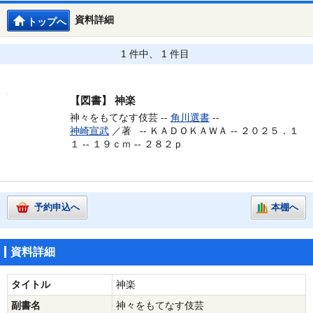
資料詳細
トップへ
1 件中、 1 件目
【図書】
神楽
神々をもてなす伎芸 --
角川選書
--
神崎宣武
／著 --
ＫＡＤＯＫＡＷＡ -- ２０２５．１
１ -- １９ｃｍ -- ２８２ｐ
予約申込へ
本棚へ
資料詳細
タイトル
神楽
副書名
神々をもてなす伎芸