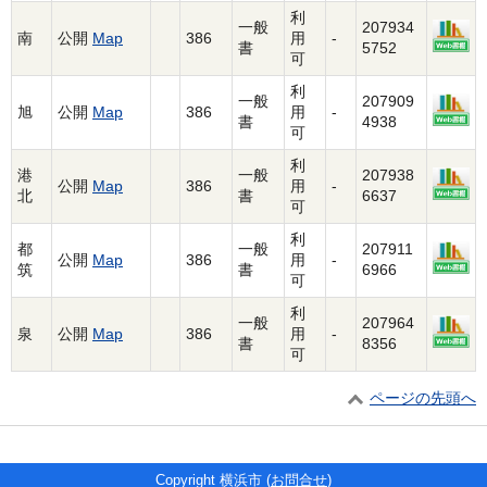
利
一般
207934
南
公開
Map
386
用
-
書
5752
可
利
一般
207909
旭
公開
Map
386
用
-
書
4938
可
利
港
一般
207938
公開
Map
386
用
-
北
書
6637
可
利
都
一般
207911
公開
Map
386
用
-
筑
書
6966
可
利
一般
207964
泉
公開
Map
386
用
-
書
8356
可
ページの先頭へ
Copyright 横浜市 (
お問合せ
)