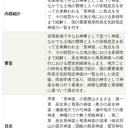
全国各地で今なお神事として息づく神楽。
なかでも土地の豊穣と人々の安穏息災を祈
って古来舞われる「里神楽」に焦点を当
内容紹介
て、その祖型から土地土地における多様性
まで紐解く。国の重要無形民俗文化財指定
神楽の一覧を付す。
全国各地で今なお神事として息づく神楽。
なかでも土地の豊穣と人々の安穏息災を祈
って古来舞われる「里神楽」に焦点を当
て、その祖型から土地土地における多様性
まで紐解く。巫女神楽から覡系神楽への移
要旨
行における歴史的経緯をふまえ、地方ごと
の特色を豊富な図版で紹介。国の重要無形
民俗文化財指定神楽の一覧も付した決定
版。民俗学者であり、現役の神主として神
楽を執り行う著者が、綿密な調査と実体験
に基づいて描き出す。
序章 「里神楽」の形態はさまざま；第一
章 巫女系と覡系の神楽（希少の巫女神
楽；備後地方での弓神楽；備中地方での座
神楽；神職だけで舞う壱岐神楽）；第二
章 巫女系神楽と覡系神楽の混淆（保呂羽
目次
山の霜月神楽；隠岐の島前神楽；鷲宮神社