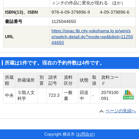
ィンチの作品に変化が現れる ほか）
ISBN(13)、ISBN
978-4-09-379896-9 4-09-379896-6
書誌番号
1125044650
https://opac.lib.city.yokohama.lg.jp/winj/s
URL
p/switch-detail.do?mode=sp&bibid=11250
44650
所蔵は1件です。現在の予約件数は4件です。
所蔵
別
請求
資料
取
資料コー
所蔵場所
状態
館
置
記号
区分
扱
ド
５階人文
一般
回送
2079100
中央
723.3
-
科学
書
中
091
ページの先頭へ
Copyright 横浜市 (
お問合せ
)