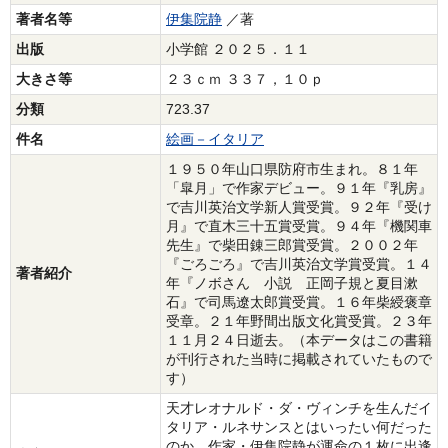
著者名等
伊集院静
／著
出版
小学館 ２０２５．１１
大きさ等
２３ｃｍ ３３７，１０ｐ
分類
723.37
件名
絵画－イタリア
１９５０年山口県防府市生まれ。８１年
「皐月」で作家デビュー。９１年『乳房』
で吉川英治文学新人賞受賞。９２年『受け
月』で直木三十五賞受賞。９４年『機関車
先生』で柴田錬三郎賞受賞。２００２年
『ごろごろ』で吉川英治文学賞受賞。１４
著者紹介
年『ノボさん 小説 正岡子規と夏目漱
石』で司馬遼太郎賞受賞。１６年柴綬褒章
受章。２１年野間出版文化賞受賞。２３年
１１月２４日逝去。（本データはこの書籍
が刊行された当時に掲載されていたもので
す）
天才レオナルド・ダ・ヴィンチを生んだイ
タリア・ルネサンスとはいったい何だった
のか。作家・伊集院静が運命の１枚に出逢