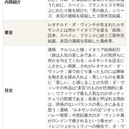
内容紹介
うために、スペイン、フランスと３０年以
上にわたり旅を続けた「美の旅人」シリー
ズ、未完の遺稿を収録した３部作完結篇。
レオナルド・ダ・ヴィンチが生まれたルネ
サンスとは何か？イタリアを巡る「絵画」
要旨
読本。スペイン、フランスに続く三部作完
結篇。未完の遺稿を収録した最終章。
遺稿 マルコムと猫；イタリア絵画紀行
（旅は人生の楽しみであり、人の気持ちに
何かを与えてくれる；ルネサンスを語るに
ふさわしい画家…それがレオナルド・ダ・
ヴィンチ；旅でめぐり逢ったものには興味
を抱き足を踏み入れよ；美しいものを素直
に「美しい」と感じることが大切；ダ・ヴ
ィンチの作品は“未完”のものが圧倒的に多
目次
い；ウフィツィで最も人気なのがボッティ
チェリの部屋である；名画と呼ばれる理由
は、誇張のないバランスの美しさにあると
思う；遺稿 “ルネサンスの父”ジオットの
ハレー彗星；今世紀最大のダ・ヴィンチ展
がロンドンで催されるという報せが…；フ
ィレンツェからミラノへの移住で、ダ・ヴ