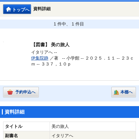
資料詳細
トップへ
1 件中、 1 件目
【図書】
美の旅人
イタリアへ --
伊集院静
／著 --
小学館 -- ２０２５．１１ -- ２３ｃ
ｍ -- ３３７，１０ｐ
予約申込へ
本棚へ
資料詳細
タイトル
美の旅人
副書名
イタリアへ