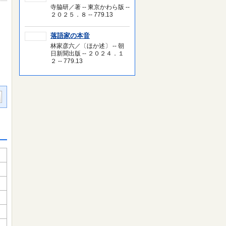
寺脇研／著 -- 東京かわら版 --
２０２５．８ -- 779.13
落語家の本音
林家彦六／〔ほか述〕 -- 朝
日新聞出版 -- ２０２４．１
２ -- 779.13