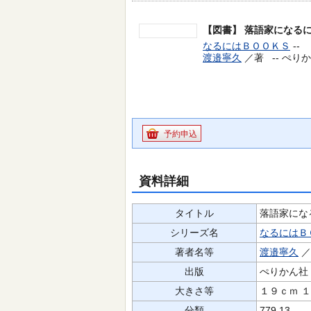
【図書】
落語家になる
なるにはＢＯＯＫＳ
--
渡邉寧久
／著 --
ぺりかん
予約申込
資料詳細
タイトル
落語家にな
シリーズ名
なるにはＢ
著者名等
渡邉寧久
出版
ぺりかん社
大きさ等
１９ｃｍ 
分類
779.13