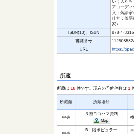
いう人たち
アコーディ
入；落語家
仕方；落語
家）
ISBN(13)、ISBN
978-4-831
書誌番号
112505582
URL
https://opa
所蔵
所蔵は
18
件です。現在の予約件数は
1
所蔵館
所蔵場所
３階ヨコハマ資料
中央
Map
B１階ポピュラー
中央