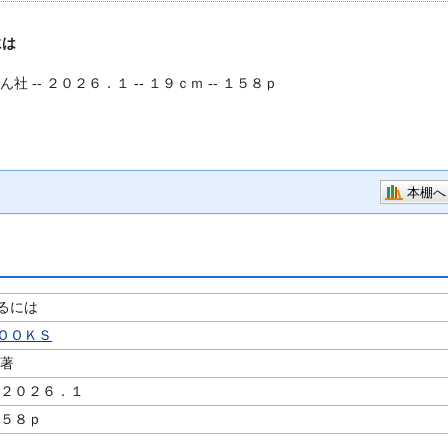
には
社 -- ２０２６．１ -- １９ｃｍ -- １５８ｐ
本棚へ
るには
ＯＯＫＳ
／著
 ２０２６．１
１５８ｐ