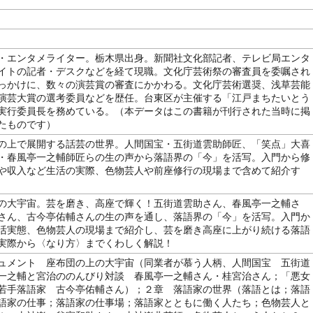
・エンタメライター。栃木県出身。新聞社文化部記者、テレビ局エンタ
イトの記者・デスクなどを経て現職。文化庁芸術祭の審査員を委嘱され
っかけに、数々の演芸賞の審査にかかわる。文化庁芸術選奨、浅草芸能
演芸大賞の選考委員などを歴任。台東区が主催する「江戸まちたいとう
実行委員長を務めている。（本データはこの書籍が刊行された当時に掲
たものです）
の上で展開する話芸の世界。人間国宝・五街道雲助師匠、「笑点」大喜
・春風亭一之輔師匠らの生の声から落語界の「今」を活写。入門から修
や収入など生活の実際、色物芸人や前座修行の現場まで含めて紹介す
の大宇宙。芸を磨き、高座で輝く！五街道雲助さん、春風亭一之輔さ
さん、古今亭佑輔さんの生の声を通し、落語界の「今」を活写。入門か
活実態、色物芸人の現場まで紹介し、芸を磨き高座に上がり続ける落語
実際から〈なり方〉までくわしく解説！
ュメント 座布団の上の大宇宙（同業者が慕う人柄、人間国宝 五街道
一之輔と宮治ののんびり対談 春風亭一之輔さん・桂宮治さん；「悪女
若手落語家 古今亭佑輔さん）；２章 落語家の世界（落語とは；落語
語家の仕事；落語家の仕事場；落語家とともに働く人たち；色物芸人と