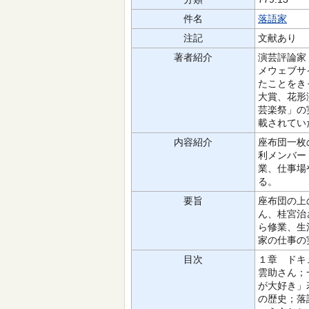
件名
落語家
注記
文献あり
著者紹介
演芸評論家
メウェブサ
たことをき
大賞、花形
芸楽祭」の
載されてい
内容紹介
座布団一枚
利メンバー
業、仕事場
る。
要旨
座布団の上
ん、桂宮治
ら修業、生
家の仕事の
目次
１章 ドキ
雲助さん；
が大好き」
の歴史；落