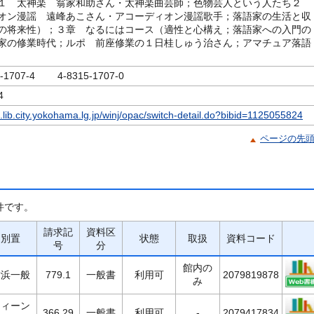
１ 太神楽 翁家和助さん・太神楽曲芸師；色物芸人という人たち２
オン漫謡 遠峰あこさん・アコーディオン漫謡歌手；落語家の生活と収
の将来性）；３章 なるにはコース（適性と心構え；落語家への入門の
家の修業時代；ルポ 前座修業の１日桂しゅう治さん；アマチュア落語
5-1707-4 4-8315-1707-0
4
c.lib.city.yokohama.lg.jp/winj/opac/switch-detail.do?bibid=1125055824
ページの先
件です。
請求記
資料区
別置
状態
取扱
資料コード
号
分
館内の
横浜一般
779.1
一般書
利用可
2079819878
み
ティーン
366.29
一般書
利用可
-
2079417834