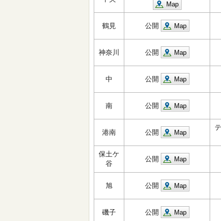
Map
鶴見
公開
Map
神奈川
公開
Map
中
公開
Map
南
公開
Map
港南
公開
Map
保土ケ
公開
Map
谷
旭
公開
Map
磯子
公開
Map