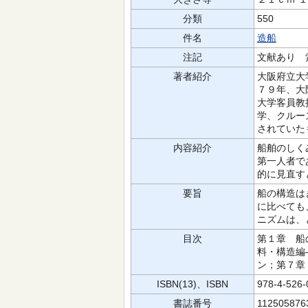
分類
550
件名
造船
注記
文献あり 
著者紹介
大阪府立大
７９年、大
大学客員教
学、クルー
されていた
内容紹介
船舶のしく
第一人者で
的に見直す
要旨
船の構造は
に比べても
ニズムは、
目次
第１章 船
料・構造編
ン；第７章
ISBN(13)、ISBN
978-4-526
書誌番号
112505876