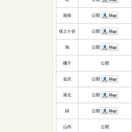
港南
公開
Map
保土ケ谷
公開
Map
旭
公開
Map
磯子
公開
金沢
公開
Map
港北
公開
Map
緑
公開
Map
山内
公開