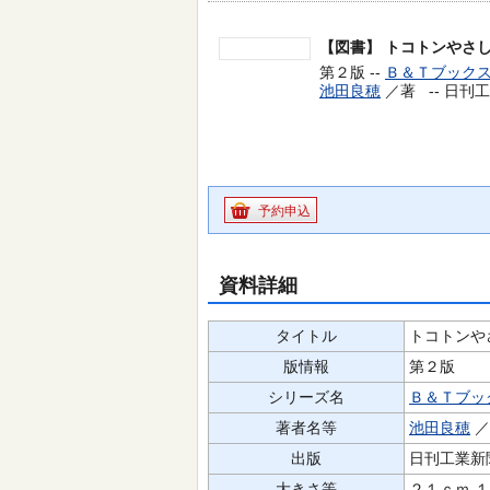
【図書】
トコトンやさ
第２版 --
Ｂ＆Ｔブック
池田良穂
／著 --
日刊工
予約申込
資料詳細
タイトル
トコトンや
版情報
第２版
シリーズ名
Ｂ＆Ｔブッ
著者名等
池田良穂
出版
日刊工業新
大きさ等
２１ｃｍ 