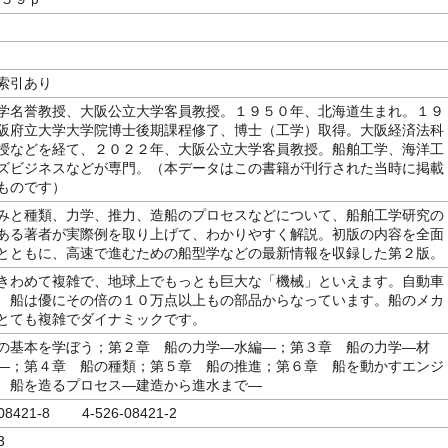
索引あり
学名誉教授、大阪公立大学客員教授。１９５０年、北海道生まれ。１９
阪府立大学大学院博士後期課程修了、博士（工学）取得。大阪経済法科
授などを経て、２０２２年、大阪公立大学客員教授。船舶工学、海洋工
ズビジネスなどが専門。（本データはこの書籍が刊行された当時に掲載
ものです）
みと種類、力学、推力、造船のプロセスなどについて、船舶工学研究の
ある著者が実際例を取り上げて、わかりやすく解説。初版の内容を全面
とともに、高速で進むための船型学などの最新情報を収録した第２版。
きわめて複雑で、地球上でもっとも巨大な「機械」といえます。自動車
、船は優にその倍の１０万点以上もの部品からなっています。船のメカ
とても複雑でダイナミックです。
の基本を学ぼう；第２章 船の力学―水編―；第３章 船の力学―材
―；第４章 船の種類；第５章 船の推進；第６章 船を動かすエンジ
 船を造るプロセス―建造から進水まで―
-08421-8 4-526-08421-2
3