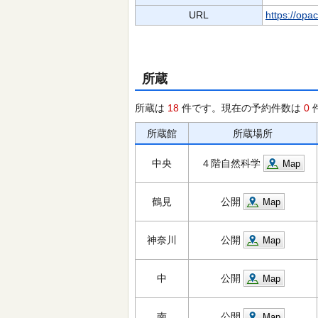
URL
https://opa
所蔵
所蔵は
18
件です。現在の予約件数は
0
所蔵館
所蔵場所
中央
４階自然科学
Map
鶴見
公開
Map
神奈川
公開
Map
中
公開
Map
南
公開
Map