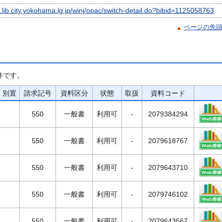
c.lib.city.yokohama.lg.jp/winj/opac/switch-detail.do?bibid=1125058763
ページの先
件です。
別置
請求記号
資料区分
状態
取扱
資料コード
550
一般書
利用可
-
2079384294
550
一般書
利用可
-
2079618767
550
一般書
利用可
-
2079643710
550
一般書
利用可
-
2079746102
550
一般書
利用可
-
2079643567