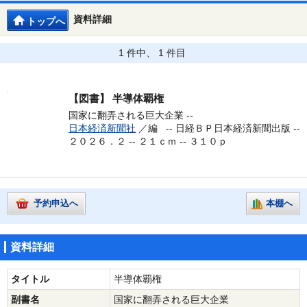
資料詳細
トップへ
1 件中、 1 件目
【図書】
半導体覇権
国家に翻弄される巨大企業 --
日本経済新聞社
／編 --
日経ＢＰ日本経済新聞出版 --
２０２６．２ -- ２１ｃｍ -- ３１０ｐ
予約申込へ
本棚へ
資料詳細
タイトル
半導体覇権
副書名
国家に翻弄される巨大企業