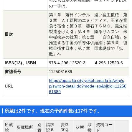
っぷち日本の再興戦略、中国・インドの次
の一手は。
第１章 落日インテル 遠い盟主復権；第
２章 ＡＩ覇権のエヌビディア、王者が背
負う宿命；第３章 盤石ＴＳＭＣ、最先端
製造をけん引；第４章 陰るサムスン、米
目次
中板挟みの韓国；第５章 「自立自強」を
推進する中国の半導体供給網；第６章 復
権目指す日本；第７章 国家誘致で「拡
散」へ
ISBN(13)、ISBN
978-4-296-12520-3 4-296-12520-6
書誌番号
1125061689
https://opac.lib.city.yokohama.lg.jp/winj/s
URL
p/switch-detail.do?mode=sp&bibid=11250
61689
所蔵は2件です。現在の予約件数は17件です。
所蔵
別
請求
資料
取
資料コー
所蔵場所
状態
館
置
記号
区分
扱
ド