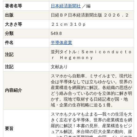
著者名等
日本経済新聞社
／編
出版
日経ＢＰ日本経済新聞出版 ２０２６．２
大きさ等
２１ｃｍ ３１０ｐ
分類
549.8
件名
半導体産業
並列タイトル：Ｓｅｍｉｃｏｎｄｕｃｔｏ
注記
ｒ Ｈｅｇｅｍｏｎｙ
注記
文献あり
スマホから自動車、ミサイルまで。現代社
会は半導体なしでは立ちゆかない。世界の
産業構造を網羅的に解説。各組織の思惑が
内容紹介
どう絡み合っているのかを立体的に解き明
かす。現地で取材する日経記者が国・地
域・企業の生存戦略に迫る１冊。
スマホもクルマも止まる―我々の生活を大
きく左右する半導体。世界の産業構造を網
羅的に解説！本書の見所、産業構造をビジ
要旨
ュアル解説、米台韓の巨大企業の動向、崖