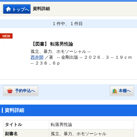
資料詳細
トップへ
1 件中、 1 件目
NEW
【図書】
転落男性論
孤立、暴力、ホモソーシャル --
西井開
／著 --
金剛出版 -- ２０２６．３ -- １９ｃｍ
-- ２３８，６ｐ
予約申込へ
本棚へ
資料詳細
タイトル
転落男性論
副書名
孤立、暴力、ホモソーシャル