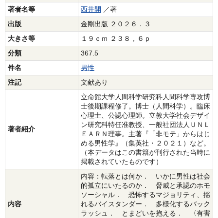
著者名等
西井開
／著
出版
金剛出版 ２０２６．３
大きさ等
１９ｃｍ ２３８，６ｐ
分類
367.5
件名
男性
注記
文献あり
立命館大学人間科学研究科人間科学専攻博
士後期課程修了。博士（人間科学）。臨床
心理士、公認心理師。立教大学社会デザイ
ン研究科特任准教授、一般社団法人ＵＮＬ
著者紹介
ＥＡＲＮ理事。主著『「非モテ」からはじ
める男性学』（集英社・２０２１）など。
（本データはこの書籍が刊行された当時に
掲載されていたものです）
内容：転落とは何か． いかに男性は社会
的孤立にいたるのか． 脅威と承認のホモ
ソーシャル． 恐怖するマジョリティ、揺
内容
れるバイスタンダー． 多様化するバック
ラッシュ． とまどいを抱える． 〈有害