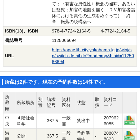
て；〈有害な男性性〉概念の陥穽、あるい
は監獄；加害の地図を描く―ＤＶ加害者臨
床における責任の生成をめぐって）；終
章 転落の脱構築へ
ISBN(13)、ISBN
978-4-7724-2164-5 4-7724-2164-5
書誌番号
1125066694
https://opac.lib.city.yokohama.lg.jp/winj/s
URL
p/switch-detail.do?mode=sp&bibid=11250
66694
所蔵は2件です。現在の予約件数は14件です。
所
別
請求
資料
取
資料コ
蔵
所蔵場所
状態
置
記号
区分
扱
ード
館
中
４階社会
一般
207962
367.5
貸出中
-
央
科学
書
6085
港
一般
予約準
208074
公開
367.5
-
南
書
備中
8623