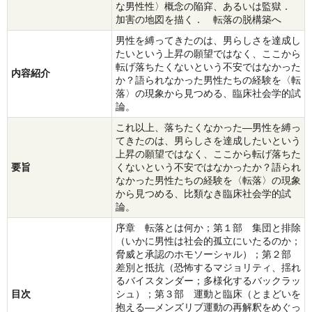
な男性性〉概念の陥穽、あるいは監獄．
加害の地図を描く． 転落の脱構築へ
男性を縛ってきたのは、男らしさを達成し
たいという上昇の願望ではなく、ここから
転げ落ちたくないという不安ではなかった
内容紹介
か？語られなかった男性たちの経験を〈転
落〉の現象から見つめる、臨床社会学的試
論。
これ以上、落ちたくなかった―男性を縛っ
てきたのは、男らしさを達成したいという
上昇の願望ではなく、ここから転げ落ちた
要旨
くないという不安ではなかったか？語られ
なかった男性たちの経験を〈転落〉の現象
から見つめる、比類なき臨床社会学的試
論。
序章 転落とは何か；第１部 集団と排除
（いかに男性は社会的孤立にいたるのか；
脅威と承認のホモソーシャル）；第２部
差別と抵抗（恐怖するマジョリティ、揺れ
るバイスタンダー；多様化するバックラッ
目次
シュ）；第３部 運動と臨床（とまどいを
抱える―メンズリブ運動の再解釈をめぐっ