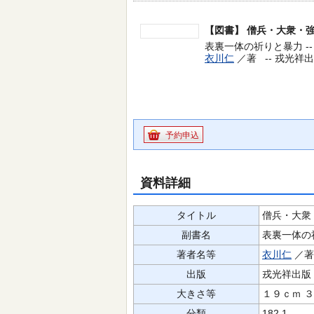
【図書】
僧兵・大衆・
表裏一体の祈りと暴力 --
衣川仁
／著 --
戎光祥出版
予約申込
資料詳細
タイトル
僧兵・大衆
副書名
表裏一体の
著者名等
衣川仁
／
出版
戎光祥出版
大きさ等
１９ｃｍ 
分類
182.1