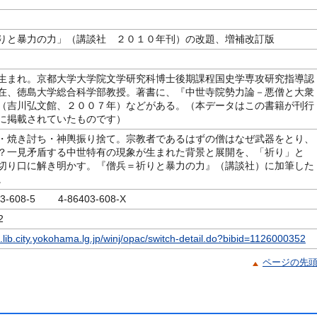
りと暴力の力」（講談社 ２０１０年刊）の改題、増補改訂版
生まれ。京都大学大学院文学研究科博士後期課程国史学専攻研究指導認
在、徳島大学総合科学部教授。著書に、『中世寺院勢力論－悪僧と大衆
（吉川弘文館、２００７年）などがある。（本データはこの書籍が刊行
に掲載されていたものです）
・焼き討ち・神輿振り捨て。宗教者であるはずの僧はなぜ武器をとり、
？一見矛盾する中世特有の現象が生まれた背景と展開を、「祈り」と
切り口に解き明かす。『僧兵＝祈りと暴力の力』（講談社）に加筆した
。
03-608-5 4-86403-608-X
2
c.lib.city.yokohama.lg.jp/winj/opac/switch-detail.do?bibid=1126000352
ページの先