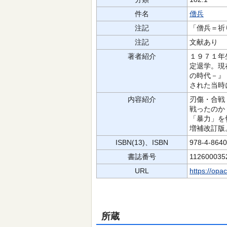
件名
僧兵
注記
「僧兵＝祈
注記
文献あり
著者紹介
１９７１年
定退学。現
の時代－』
された当時
内容紹介
刃傷・合戦
戦ったのか
「暴力」を
増補改訂版
ISBN(13)、ISBN
978-4-864
書誌番号
112600035
URL
https://opa
所蔵