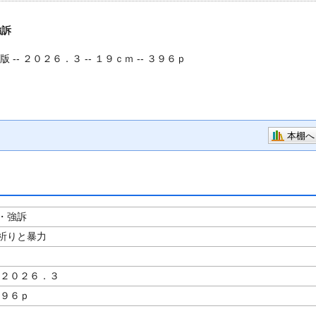
強訴
 -- ２０２６．３ -- １９ｃｍ -- ３９６ｐ
本棚へ
・強訴
祈りと暴力
著
 ２０２６．３
３９６ｐ