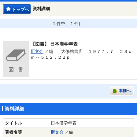
資料詳細
トップへ
1 件中、 1 件目
【図書】
日本漢学年表
斯文会
／編 --
大修館書店 -- １９７７．７ -- ２３ｃ
ｍ -- ５１２，２２ｐ
本棚へ
資料詳細
タイトル
日本漢学年表
著者名等
斯文会
／編