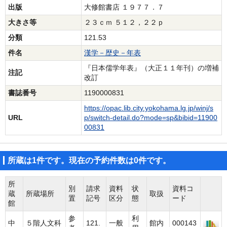
出版
大修館書店 １９７７．７
大きさ等
２３ｃｍ ５１２，２２ｐ
分類
121.53
件名
漢学－歴史－年表
『日本儒学年表』（大正１１年刊）の増補
注記
改訂
書誌番号
1190000831
https://opac.lib.city.yokohama.lg.jp/winj/s
URL
p/switch-detail.do?mode=sp&bibid=11900
00831
所蔵は1件です。現在の予約件数は0件です。
所
別
請求
資料
状
資料コ
蔵
所蔵場所
取扱
置
記号
区分
態
ード
館
参
利
中
５階人文科
121.
一般
館内
000143