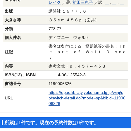
レイク
／著,
前田三恵子
／訳,
,
,
出版
講談社 １９７７．６
大きさ等
３５ｃｍ ４５８ｐ（図共）
分類
778.77
個人件名
ディズニー ウォルト
書名は奥付による 標題紙等の書名：Ｔｈ
注記
ｅ ａｒｔ ｏｆ Ｗａｌｔ Ｄｉｓｎｅ
ｙ
内容
参考文献：ｐ．４５７～４５８
ISBN(13)、ISBN
4-06-125542-8
書誌番号
1190006326
https://opac.lib.city.yokohama.lg.jp/winj/s
URL
p/switch-detail.do?mode=sp&bibid=11900
06326
所蔵は1件です。現在の予約件数は0件です。