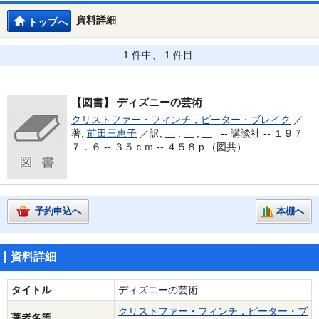
資料詳細
トップへ
1 件中、 1 件目
【図書】
ディズニーの芸術
クリストファー・フィンチ，ピーター・ブレイク
／
著,
前田三恵子
／訳,
,
,
--
講談社 -- １９７
７．６ -- ３５ｃｍ -- ４５８ｐ（図共）
予約申込へ
本棚へ
資料詳細
タイトル
ディズニーの芸術
クリストファー・フィンチ，ピーター・ブ
著者名等