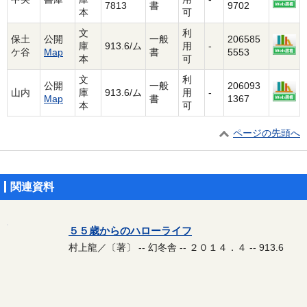
7813
書
9702
本
可
文
利
保土
公開
一般
206585
庫
913.6/ム
用
-
ケ谷
Map
書
5553
本
可
文
利
公開
一般
206093
山内
庫
913.6/ム
用
-
Map
書
1367
本
可
ページの先頭へ
関連資料
５５歳からのハローライフ
村上龍／〔著〕 -- 幻冬舎 -- ２０１４．４ -- 913.6