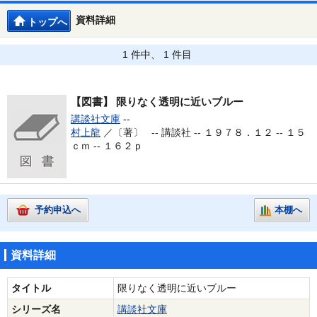
資料詳細
トップへ
1 件中、 1 件目
【図書】
限りなく透明に近いブルー
講談社文庫
--
村上龍
／〔著〕 --
講談社 -- １９７８．１２ -- １５
ｃｍ -- １６２ｐ
予約申込へ
本棚へ
資料詳細
タイトル
限りなく透明に近いブルー
シリーズ名
講談社文庫