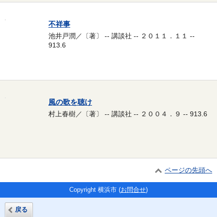
不祥事
池井戸潤／〔著〕 -- 講談社 -- ２０１１．１１ --
913.6
風の歌を聴け
村上春樹／〔著〕 -- 講談社 -- ２００４．９ -- 913.6
ページの先頭へ
Copyright 横浜市 (
お問合せ
)
戻る