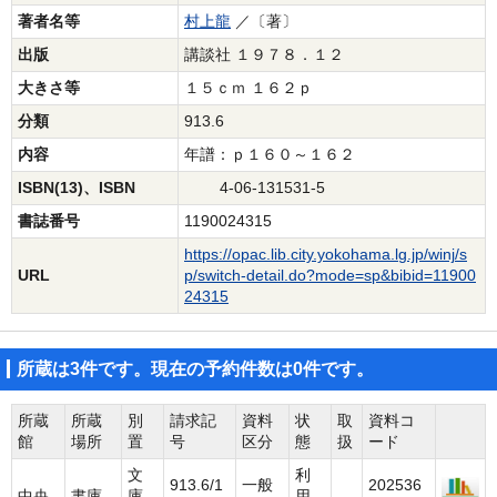
著者名等
村上龍
／〔著〕
出版
講談社 １９７８．１２
大きさ等
１５ｃｍ １６２ｐ
分類
913.6
内容
年譜：ｐ１６０～１６２
ISBN(13)、ISBN
4-06-131531-5
書誌番号
1190024315
https://opac.lib.city.yokohama.lg.jp/winj/s
URL
p/switch-detail.do?mode=sp&bibid=11900
24315
所蔵は3件です。現在の予約件数は0件です。
所蔵
所蔵
別
請求記
資料
状
取
資料コ
館
場所
置
号
区分
態
扱
ード
文
利
913.6/1
一般
202536
中央
書庫
庫
用
-