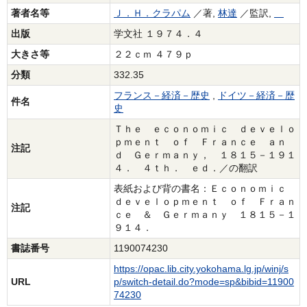
著者名等
Ｊ．Ｈ．クラパム
／著,
林達
／監訳,
出版
学文社 １９７４．４
大きさ等
２２ｃｍ ４７９ｐ
分類
332.35
フランス－経済－歴史
,
ドイツ－経済－歴
件名
史
Ｔｈｅ ｅｃｏｎｏｍｉｃ ｄｅｖｅｌｏ
ｐｍｅｎｔ ｏｆ Ｆｒａｎｃｅ ａｎ
注記
ｄ Ｇｅｒｍａｎｙ， １８１５－１９１
４． ４ｔｈ． ｅｄ．／の翻訳
表紙および背の書名：Ｅｃｏｎｏｍｉｃ
ｄｅｖｅｌｏｐｍｅｎｔ ｏｆ Ｆｒａｎ
注記
ｃｅ ＆ Ｇｅｒｍａｎｙ １８１５－１
９１４．
書誌番号
1190074230
https://opac.lib.city.yokohama.lg.jp/winj/s
URL
p/switch-detail.do?mode=sp&bibid=11900
74230