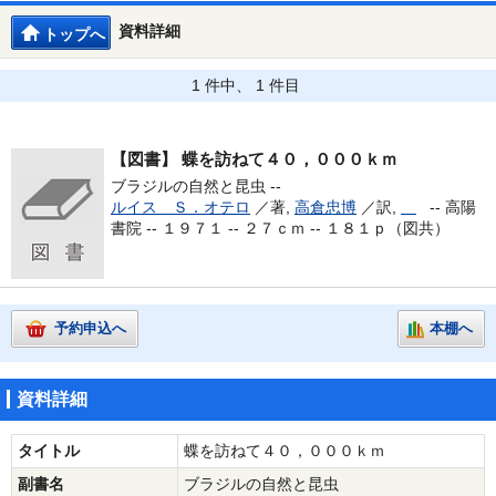
資料詳細
トップへ
1 件中、 1 件目
【図書】
蝶を訪ねて４０，０００ｋｍ
ブラジルの自然と昆虫 --
ルイス Ｓ．オテロ
／著,
高倉忠博
／訳,
--
高陽
書院 -- １９７１ -- ２７ｃｍ -- １８１ｐ（図共）
予約申込へ
本棚へ
資料詳細
タイトル
蝶を訪ねて４０，０００ｋｍ
副書名
ブラジルの自然と昆虫