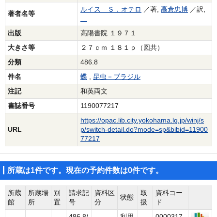
ルイス Ｓ．オテロ
／著,
高倉忠博
／訳,
著者名等
出版
高陽書院 １９７１
大きさ等
２７ｃｍ １８１ｐ（図共）
分類
486.8
件名
蝶
,
昆虫－ブラジル
注記
和英両文
書誌番号
1190077217
https://opac.lib.city.yokohama.lg.jp/winj/s
URL
p/switch-detail.do?mode=sp&bibid=11900
77217
所蔵は1件です。現在の予約件数は0件です。
所蔵
所蔵場
別
請求記
資料区
取
資料コー
状態
館
所
置
号
分
扱
ド
486.8/
利用
0000317