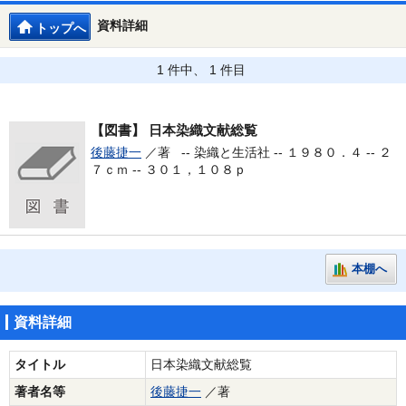
資料詳細
トップへ
1 件中、 1 件目
【図書】
日本染織文献総覧
後藤捷一
／著 --
染織と生活社 -- １９８０．４ -- ２
７ｃｍ -- ３０１，１０８ｐ
本棚へ
資料詳細
タイトル
日本染織文献総覧
著者名等
後藤捷一
／著