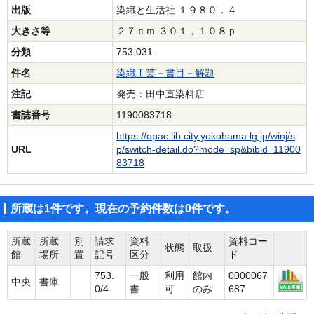
出版
染織と生活社 １９８０．４
大きさ等
２７ｃｍ ３０１，１０８ｐ
分類
753.031
件名
染織工芸－書目－解題
注記
発売：田中直染料店
書誌番号
1190083718
https://opac.lib.city.yokohama.lg.jp/winj/s
URL
p/switch-detail.do?mode=sp&bibid=11900
83718
所蔵は1件です。現在の予約件数は0件です。
所蔵
所蔵
別
請求
資料
資料コー
状態
取扱
館
場所
置
記号
区分
ド
753.
一般
利用
館内
0000067
中央
書庫
0/4
書
可
のみ
687