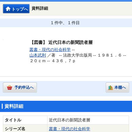
資料詳細
トップへ
1 件中、 1 件目
【図書】
近代日本の新聞読者層
叢書・現代の社会科学
--
山本武利
／著 --
法政大学出版局 -- １９８１．６ --
２０ｃｍ -- ４３６，７ｐ
予約申込へ
本棚へ
資料詳細
タイトル
近代日本の新聞読者層
シリーズ名
叢書・現代の社会科学