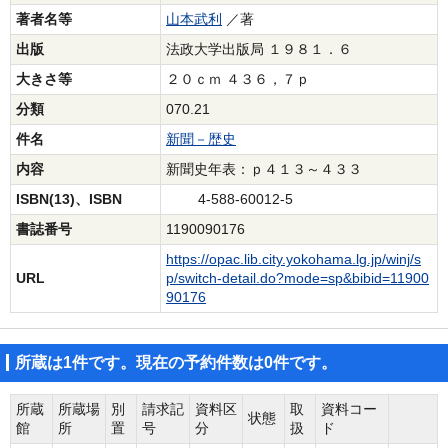
著者名等
山本武利
／著
出版
法政大学出版局 １９８１．６
大きさ等
２０ｃｍ ４３６，７ｐ
分類
070.21
件名
新聞－歴史
内容
新聞史年表：ｐ４１３～４３３
ISBN(13)、ISBN
4-588-60012-5
書誌番号
1190090176
https://opac.lib.city.yokohama.lg.jp/winj/s
URL
p/switch-detail.do?mode=sp&bibid=11900
90176
所蔵は1件です。現在の予約件数は0件です。
所蔵
所蔵場
別
請求記
資料区
取
資料コー
状態
館
所
置
号
分
扱
ド