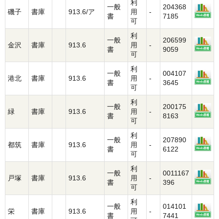
利
一般
204368
磯子
書庫
913.6/ア
用
-
書
7185
可
利
一般
206599
金沢
書庫
913.6
用
-
書
9059
可
利
一般
004107
港北
書庫
913.6
用
-
書
3645
可
利
一般
200175
緑
書庫
913.6
用
-
書
8163
可
利
一般
207890
都筑
書庫
913.6
用
-
書
6122
可
利
一般
0011167
戸塚
書庫
913.6
用
-
書
396
可
利
一般
014101
栄
書庫
913.6
用
-
書
7441