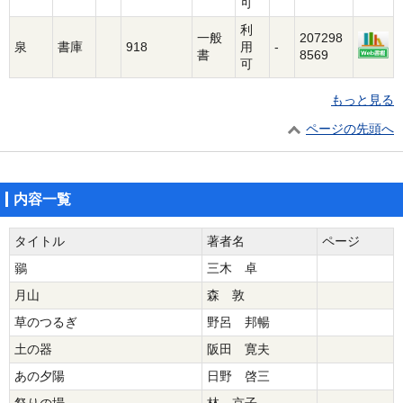
可
利
一般
207298
泉
書庫
918
用
-
書
8569
可
もっと見る
ページの先頭へ
内容一覧
タイトル
著者名
ページ
鶸
三木 卓
月山
森 敦
草のつるぎ
野呂 邦暢
土の器
阪田 寛夫
あの夕陽
日野 啓三