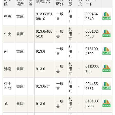
請求記号
館
場所
置
区分
態
扱
ード
利
913.6/151
一般
200464
中央
書庫
用
-
09/10
書
2549
可
利
913.6/468
一般
000132
中央
書庫
用
-
5/10
書
4438
可
利
一般
016100
南
書庫
913.6
用
-
書
4392
可
利
一般
0111006
港南
書庫
913.6
用
-
書
133
可
利
保土
一般
204455
書庫
913.6/ア
用
-
ケ谷
書
2631
可
利
一般
010100
旭
書庫
913.6
用
-
書
3785
可