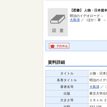
【図書】
人物・日本資本
明治のイデオローグ --
大島清
／〔ほか〕著 --
予約申込
資料詳細
タイトル
人物・日本
各巻タイトル
明治のイデ
著者名等
大島清
／〔
出版
東京大学出
大きさ等
１９ｃｍ 
分類
332.106