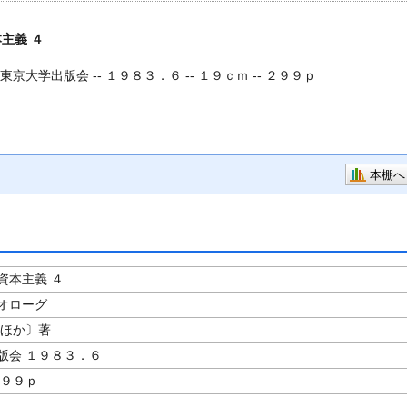
主義 ４
東京大学出版会 -- １９８３．６ -- １９ｃｍ -- ２９９ｐ
本棚へ
資本主義 ４
オローグ
ほか〕著
版会 １９８３．６
２９９ｐ