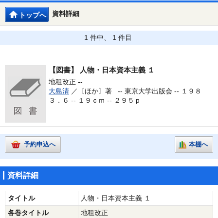
資料詳細
トップへ
1 件中、 1 件目
【図書】
人物・日本資本主義 １
地租改正 --
大島清
／〔ほか〕著 --
東京大学出版会 -- １９８
３．６ -- １９ｃｍ -- ２９５ｐ
予約申込へ
本棚へ
資料詳細
タイトル
人物・日本資本主義 １
各巻タイトル
地租改正