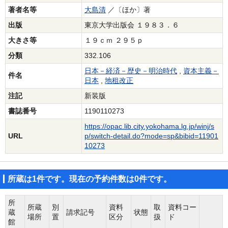
著者名等
大島清
／〔ほか〕著
出版
東京大学出版会 １９８３．６
大きさ等
１９ｃｍ ２９５ｐ
分類
332.106
日本－経済－歴史－明治時代
,
資本主義－
件名
日本
,
地租改正
注記
新装版
書誌番号
1190110273
https://opac.lib.city.yokohama.lg.jp/winj/s
URL
p/switch-detail.do?mode=sp&bibid=11901
10273
所蔵は1件です。現在の予約件数は0件です。
所
所蔵
別
資料
取
資料コー
蔵
請求記号
状態
場所
置
区分
扱
ド
館