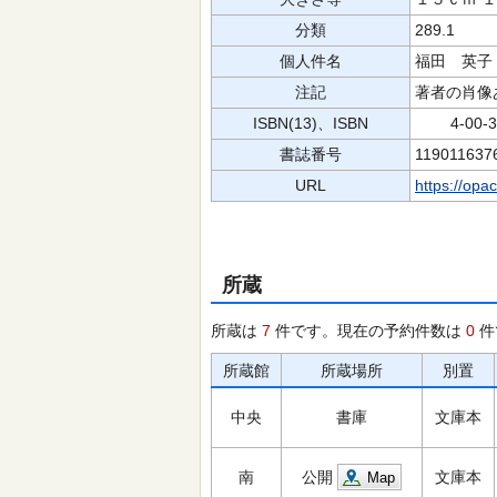
分類
289.1
個人件名
福田 英子
注記
著者の肖像
ISBN(13)、ISBN
4-00-33
書誌番号
119011637
URL
https://opa
所蔵
所蔵は
7
件です。現在の予約件数は
0
件
所蔵館
所蔵場所
別置
中央
書庫
文庫本
南
公開
文庫本
Map