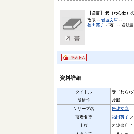
【図書】
妾（わらわ）
改版 --
岩波文庫
--
福田英子
／著 --
岩波書店
予約申込
資料詳細
タイトル
妾（わらわ
版情報
改版
シリーズ名
岩波文庫
著者名等
福田英子
出版
岩波書店 
大きさ等
１５ｃｍ 