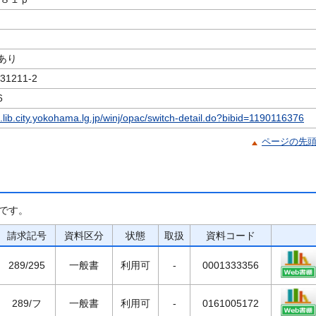
あり
1211-2
6
c.lib.city.yokohama.lg.jp/winj/opac/switch-detail.do?bibid=1190116376
ページの先
です。
請求記号
資料区分
状態
取扱
資料コード
289/295
一般書
利用可
-
0001333356
289/フ
一般書
利用可
-
0161005172