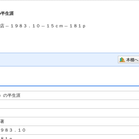
の半生涯
 -- １９８３．１０ -- １５ｃｍ -- １８１ｐ
本棚へ
）の半生涯
／著
１９８３．１０
１８１ｐ