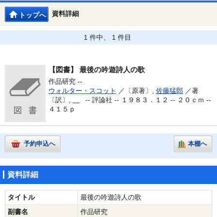
資料詳細
トップへ
1 件中、 1 件目
【図書】
最後の吟遊詩人の歌
作品研究 --
ウォルター・スコット
／〔原著〕,
佐藤猛郎
／著
〔訳〕,
--
評論社 -- １９８３．１２ -- ２０ｃｍ --
４１５ｐ
予約申込へ
本棚へ
資料詳細
タイトル
最後の吟遊詩人の歌
副書名
作品研究