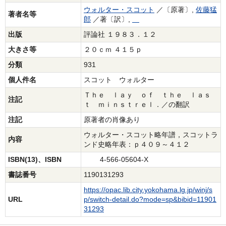
ウォルター・スコット
／〔原著〕,
佐藤猛
著者名等
郎
／著〔訳〕,
出版
評論社 １９８３．１２
大きさ等
２０ｃｍ ４１５ｐ
分類
931
個人件名
スコット ウォルター
Ｔｈｅ ｌａｙ ｏｆ ｔｈｅ ｌａｓ
注記
ｔ ｍｉｎｓｔｒｅｌ．／の翻訳
注記
原著者の肖像あり
ウォルター・スコット略年譜，スコットラ
内容
ンド史略年表：ｐ４０９～４１２
ISBN(13)、ISBN
4-566-05604-X
書誌番号
1190131293
https://opac.lib.city.yokohama.lg.jp/winj/s
URL
p/switch-detail.do?mode=sp&bibid=11901
31293