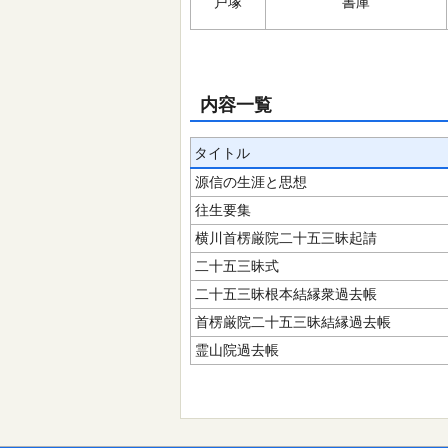
戸塚
書庫
内容一覧
タイトル
源信の生涯と思想
往生要集
横川首楞厳院二十五三昧起請
二十五三昧式
二十五三昧根本結縁衆過去帳
首楞厳院二十五三昧結縁過去帳
霊山院過去帳