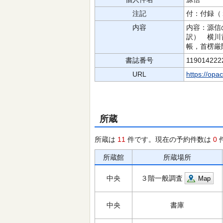
注記
付：付録（
内容
内容：源信
訳） 横川
帳，首楞厳
書誌番号
119014222
URL
https://opa
所蔵
所蔵は
11
件です。現在の予約件数は
0
所蔵館
所蔵場所
中央
３階一般調査
Map
中央
書庫