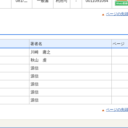
081/ニ
一般書
利用可
-
0011091054
ページの先
著者名
ページ
川崎 庸之
秋山 虔
源信
源信
源信
源信
源信
ページの先