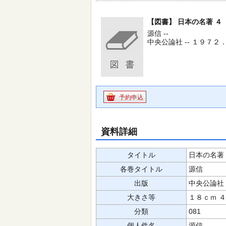
【図書】
日本の名著 ４
源信 --
中央公論社 -- １９７２．
予約申込
資料詳細
タイトル
日本の名著
各巻タイトル
源信
出版
中央公論社
大きさ等
１８ｃｍ 
分類
081
個人件名
源信