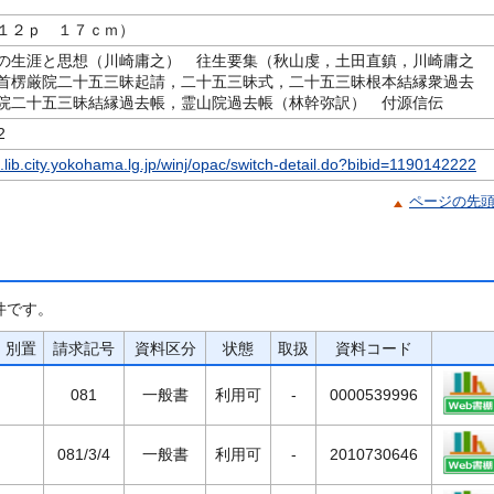
１２ｐ １７ｃｍ）
の生涯と思想（川崎庸之） 往生要集（秋山虔，土田直鎮，川崎庸之
首楞厳院二十五三昧起請，二十五三昧式，二十五三昧根本結縁衆過去
院二十五三昧結縁過去帳，霊山院過去帳（林幹弥訳） 付源信伝
2
c.lib.city.yokohama.lg.jp/winj/opac/switch-detail.do?bibid=1190142222
ページの先
件です。
別置
請求記号
資料区分
状態
取扱
資料コード
081
一般書
利用可
-
0000539996
081/3/4
一般書
利用可
-
2010730646