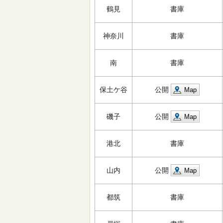
鶴見
書庫
神奈川
書庫
南
書庫
保土ケ谷
公開
Map
磯子
公開
Map
港北
書庫
山内
公開
Map
都筑
書庫