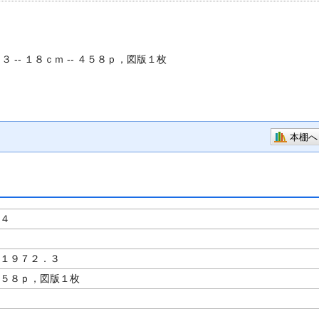
３ -- １８ｃｍ -- ４５８ｐ，図版１枚
本棚へ
 ４
 １９７２．３
４５８ｐ，図版１枚