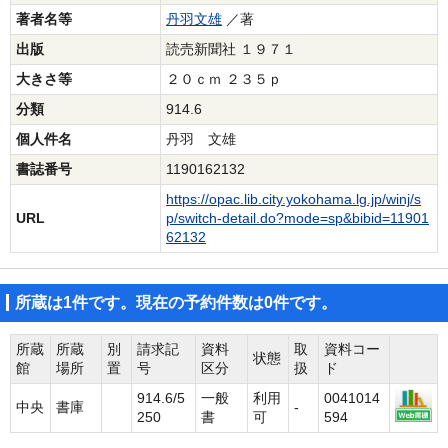
著者名等
丹羽文雄
／著
出版
読売新聞社 １９７１
大きさ等
２０ｃｍ ２３５ｐ
分類
914.6
個人件名
丹羽 文雄
書誌番号
1190162132
https://opac.lib.city.yokohama.lg.jp/winj/s
URL
p/switch-detail.do?mode=sp&bibid=11901
62132
所蔵は1件です。現在の予約件数は0件です。
所蔵
所蔵
別
請求記
資料
取
資料コー
状態
館
場所
置
号
区分
扱
ド
914.6/5
一般
利用
0041014
中央
書庫
-
250
書
可
594