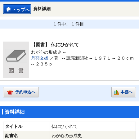
資料詳細
トップへ
1 件中、 1 件目
【図書】
仏にひかれて
わが心の形成史 --
丹羽文雄
／著 --
読売新聞社 -- １９７１ -- ２０ｃｍ
-- ２３５ｐ
予約申込へ
本棚へ
資料詳細
タイトル
仏にひかれて
副書名
わが心の形成史