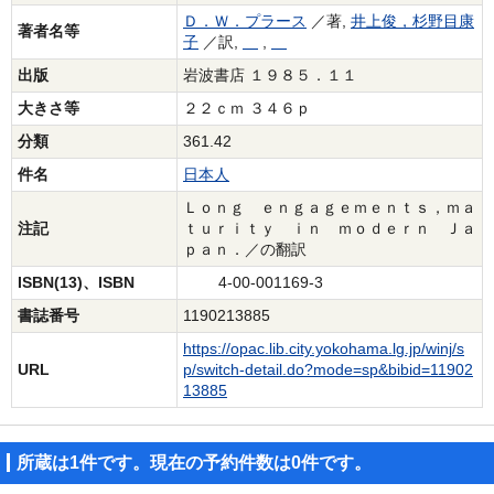
Ｄ．Ｗ．プラース
／著,
井上俊，杉野目康
著者名等
子
／訳,
,
出版
岩波書店 １９８５．１１
大きさ等
２２ｃｍ ３４６ｐ
分類
361.42
件名
日本人
Ｌｏｎｇ ｅｎｇａｇｅｍｅｎｔｓ，ｍａ
注記
ｔｕｒｉｔｙ ｉｎ ｍｏｄｅｒｎ Ｊａ
ｐａｎ．／の翻訳
ISBN(13)、ISBN
4-00-001169-3
書誌番号
1190213885
https://opac.lib.city.yokohama.lg.jp/winj/s
URL
p/switch-detail.do?mode=sp&bibid=11902
13885
所蔵は1件です。現在の予約件数は0件です。