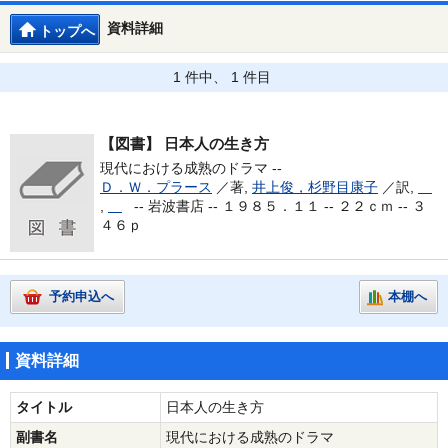
資料詳細
トップへ
1 件中、 1 件目
【図書】
日本人の生き方
現代における成熟のドラマ --
Ｄ．Ｗ．プラース
／著,
井上俊，杉野目康子
／訳,
,
--
岩波書店 -- １９８５．１１ -- ２２ｃｍ -- ３
４６ｐ
予約申込へ
本棚へ
資料詳細
タイトル
日本人の生き方
副書名
現代における成熟のドラマ