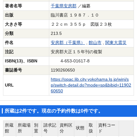
著者名等
千葉県安房郡
／編纂
出版
臨川書店 １９８７．１０
大きさ等
２２ｃｍ ３５５ｐ 図版２３枚
分類
213.5
件名
安房郡（千葉県）
,
館山市
,
関東大震災
注記
安房郡大正１５年刊の複製
ISBN(13)、ISBN
4-653-01617-8
書誌番号
1190260650
https://opac.lib.city.yokohama.lg.jp/winj/s
URL
p/switch-detail.do?mode=sp&bibid=11902
60650
所蔵は2件です。現在の予約件数は0件です。
所蔵
所蔵場
別
請求記
資料区
取
資料コー
状態
館
所
置
号
分
扱
ド