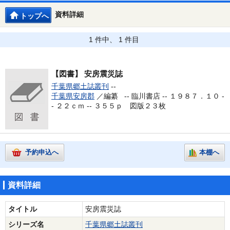
資料詳細
トップへ
1 件中、 1 件目
【図書】
安房震災誌
千葉県郷土誌叢刊
--
千葉県安房郡
／編纂 --
臨川書店 -- １９８７．１０ -
- ２２ｃｍ -- ３５５ｐ 図版２３枚
予約申込へ
本棚へ
資料詳細
タイトル
安房震災誌
シリーズ名
千葉県郷土誌叢刊