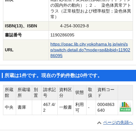
の国内外の動向）；２． 染色体異常アト
ラス（正常核型および標準核型；染色体異
常）
ISBN(13)、ISBN
4-254-30029-8
書誌番号
1190286095
https://opac.lib.city.yokohama.lg.jp/winj/s
URL
p/switch-detail.do?mode=sp&bibid=11902
86095
所蔵は1件です。現在の予約件数は0件です。
所蔵
所蔵場
別
請求記
資料区
取
資料コー
状態
館
所
置
号
分
扱
ド
467.4/
利用
0004863
中央
書庫
一般書
-
2
可
640
ページの先頭へ