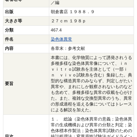
／編
出版
朝倉書店 １９８８．９
大きさ等
２７ｃｍ １９８ｐ
分類
467.4
件名
染色体異常
内容
各章末：参考文献
本書には、化学物質によって誘発されうる
多種多様な染色体異常像について、ｉｎ
ｖｉｔｒｏ試験糸を主体として（一部ｉ
ｎ ｖｉｖｏ試験糸を含む）集録した。典
型的な構造異常のみならず、判定しがたい
要旨
異常や、まれにしか観察されないものなど
も含めて、多種多様な異常の収載を心がけ
た。また、複雑な交換型異常のうち、異常
の形成過程を追える像についてはトレース
による解説を加えた。
１． 総論（染色体異常の意義；染色体異
常の生成機構および異常の分類と判定；染
色体標本作製法；染色体異常試験のための
目次
統計処理法；変異原性試験法ガイドライン