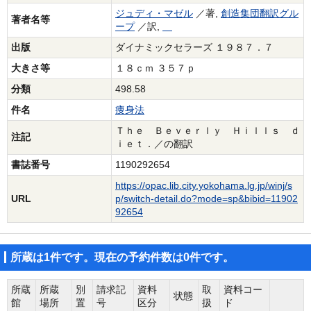
ジュディ・マゼル
／著,
創造集団翻訳グル
著者名等
ープ
／訳,
出版
ダイナミックセラーズ １９８７．７
大きさ等
１８ｃｍ ３５７ｐ
分類
498.58
件名
痩身法
Ｔｈｅ Ｂｅｖｅｒｌｙ Ｈｉｌｌｓ ｄ
注記
ｉｅｔ．／の翻訳
書誌番号
1190292654
https://opac.lib.city.yokohama.lg.jp/winj/s
URL
p/switch-detail.do?mode=sp&bibid=11902
92654
所蔵は1件です。現在の予約件数は0件です。
所蔵
所蔵
別
請求記
資料
取
資料コー
状態
館
場所
置
号
区分
扱
ド