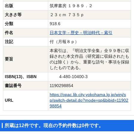
出版
筑摩書房 １９８９．２
大きさ等
２３ｃｍ ７３５ｐ
分類
918.6
件名
日本文学－歴史－明治時代－索引
注記
付（月報８ｐ）
本索引は、『明治文学全集』全９９巻に収
録された本文作品（研究篇に収録されたも
要旨
のは除く）から、重要な語句・事項を採録
したものである。
ISBN(13)、ISBN
4-480-10400-3
書誌番号
1190298854
https://opac.lib.city.yokohama.lg.jp/winj/s
URL
p/switch-detail.do?mode=sp&bibid=11902
98854
所蔵は12件です。現在の予約件数は0件です。