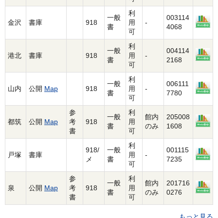
利
一般
003114
金沢
書庫
918
用
-
書
4068
可
利
一般
004114
港北
書庫
918
用
-
書
2168
可
利
一般
006111
山内
公開
Map
918
用
-
書
7780
可
参
利
一般
館内
205008
都筑
公開
Map
考
918
用
書
のみ
1608
書
可
利
918/
一般
001115
戸塚
書庫
用
-
メ
書
7235
可
参
利
一般
館内
201716
泉
公開
Map
考
918
用
書
のみ
0276
書
可
もっと見る