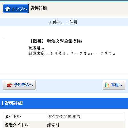
資料詳細
トップへ
1 件中、 1 件目
【図書】
明治文學全集 別卷
總索引 --
筑摩書房 -- １９８９．２ -- ２３ｃｍ -- ７３５ｐ
予約申込へ
本棚へ
資料詳細
タイトル
明治文學全集 別卷
各巻タイトル
總索引