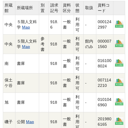
所蔵
別
請求
資料
状
資料コ
所蔵場所
取扱
館
置
記号
区分
態
ード
利
５階人文科
918.
一般
000124
中央
用
-
学
Map
6
書
2997
可
参
利
５階人文科
一般
館内
000007
中央
考
918
用
学
Map
書
のみ
1560
書
可
利
一般
016100
南
書庫
918
用
-
書
8024
可
利
保土
一般
007114
書庫
918
用
-
ケ谷
書
2210
可
利
一般
010104
旭
書庫
918
用
-
書
6960
可
利
一般
201980
磯子
公開
Map
918
用
-
書
6165
可