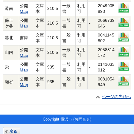
公開
文庫
一般
利用
2049905
港南
210.5
-
Map
本
書
可
893
保土
公開
文庫
一般
利用
2066739
210.5
-
ケ谷
Map
本
書
可
646
文庫
一般
利用
0041145
港北
書庫
210.5
-
本
書
可
802
公開
文庫
一般
利用
2058314
山内
210.5
-
Map
本
書
可
172
公開
文庫
一般
利用
0141033
栄
935
-
Map
本
書
可
012
公開
文庫
一般
利用
0081054
瀬谷
935
-
Map
本
書
可
949
ページの先頭へ
Copyright 横浜市 (
お問合せ
)
戻る