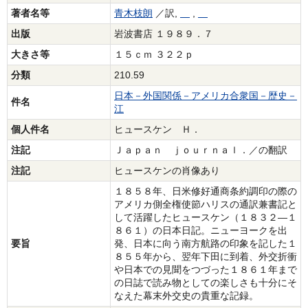
著者名等
青木枝朗
／訳,
,
出版
岩波書店 １９８９．７
大きさ等
１５ｃｍ ３２２ｐ
分類
210.59
日本－外国関係－アメリカ合衆国－歴史－
件名
江
個人件名
ヒュースケン Ｈ．
注記
Ｊａｐａｎ ｊｏｕｒｎａｌ．／の翻訳
注記
ヒュースケンの肖像あり
１８５８年、日米修好通商条約調印の際の
アメリカ側全権使節ハリスの通訳兼書記と
して活躍したヒュースケン（１８３２―１
８６１）の日本日記。ニューヨークを出
要旨
発、日本に向う南方航路の印象を記した１
８５５年から、翌年下田に到着、外交折衝
や日本での見聞をつづった１８６１年まで
の日誌で読み物としての楽しさも十分にそ
なえた幕末外交史の貴重な記録。