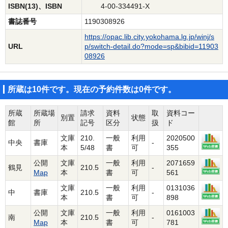
ISBN(13)、ISBN
4-00-334491-X
書誌番号
1190308926
https://opac.lib.city.yokohama.lg.jp/winj/s
URL
p/switch-detail.do?mode=sp&bibid=11903
08926
所蔵は10件です。現在の予約件数は0件です。
所蔵
所蔵場
請求
資料
取
資料コー
別置
状態
館
所
記号
区分
扱
ド
文庫
210.
一般
利用
2020500
中央
書庫
-
本
5/48
書
可
355
公開
文庫
一般
利用
2071659
鶴見
210.5
-
Map
本
書
可
561
文庫
一般
利用
0131036
中
書庫
210.5
-
本
書
可
898
公開
文庫
一般
利用
0161003
南
210.5
-
Map
本
書
可
781