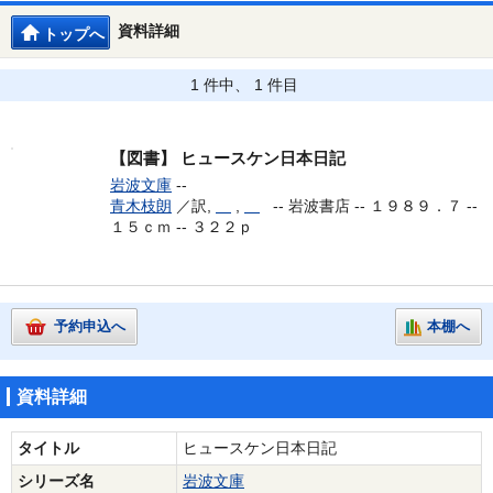
資料詳細
トップへ
1 件中、 1 件目
【図書】
ヒュースケン日本日記
岩波文庫
--
青木枝朗
／訳,
,
--
岩波書店 -- １９８９．７ --
１５ｃｍ -- ３２２ｐ
予約申込へ
本棚へ
資料詳細
タイトル
ヒュースケン日本日記
シリーズ名
岩波文庫