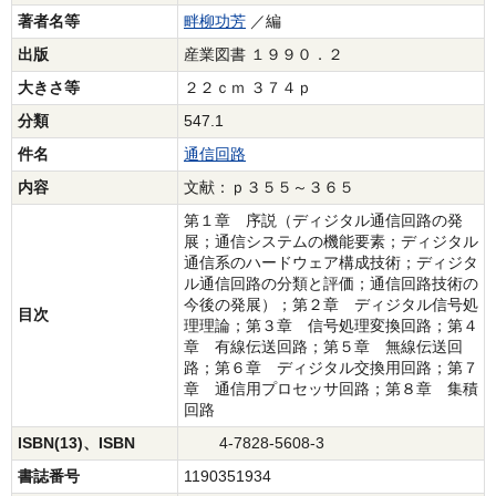
著者名等
畔柳功芳
／編
出版
産業図書 １９９０．２
大きさ等
２２ｃｍ ３７４ｐ
分類
547.1
件名
通信回路
内容
文献：ｐ３５５～３６５
第１章 序説（ディジタル通信回路の発
展；通信システムの機能要素；ディジタル
通信系のハードウェア構成技術；ディジタ
ル通信回路の分類と評価；通信回路技術の
今後の発展）；第２章 ディジタル信号処
目次
理理論；第３章 信号処理変換回路；第４
章 有線伝送回路；第５章 無線伝送回
路；第６章 ディジタル交換用回路；第７
章 通信用プロセッサ回路；第８章 集積
回路
ISBN(13)、ISBN
4-7828-5608-3
書誌番号
1190351934