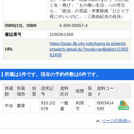
く生・再び；「もの倦い生活」への苛立
ち；「政治」の否認；伊東静雄「ひとりで
死にやいいのに」；三島由紀夫の自決）
ISBN(13)、ISBN
4-309-00657-4
書誌番号
1190361458
https://opac.lib.city.yokohama.lg.jp/winj/s
URL
p/switch-detail.do?mode=sp&bibid=11903
61458
所蔵は1件です。現在の予約件数は0件です。
所蔵
所蔵
別
請求記
資料
取
資料コー
状態
館
場所
置
号
区分
扱
ド
910.2/2
一般
利用
0003414
中央
書庫
-
678
書
可
590
ページの先頭へ