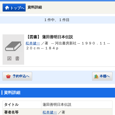
資料詳細
トップへ
1 件中、 1 件目
【図書】
蓮田善明日本伝説
松本健一
／著 --
河出書房新社 -- １９９０．１１ --
２０ｃｍ -- １８４ｐ
予約申込へ
本棚へ
資料詳細
タイトル
蓮田善明日本伝説
著者名等
松本健一
／著