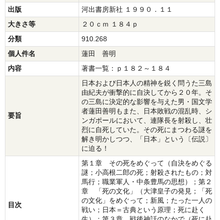
出版
河出書房新社 １９９０．１１
大きさ等
２０ｃｍ １８４ｐ
分類
910.268
個人件名
蓮田 善明
内容
著書一覧：ｐ１８２～１８４
日本および日本人の精神を鋭く問うた三島
由紀夫が衝撃的に自決してから２０年。そ
の三島に決定的な影響を与えた男・国文学
者蓮田善明もまた、日本敗戦の混乱時、シ
要旨
ンガポールにおいて、連隊長を射殺し、壮
烈に自死していた。その死にまつわる謎を
解き明かしつつ、「日本」という〔伝説〕
に迫る！
第１章 その死をめぐって（自決をめぐる
謎；小高根二郎の死；射殺されたもの；対
馬行；職業軍人・中条豊馬の思想）；第２
章 「死の文化」（大津皇子の発見；「死
の文化」をめぐって；新風；たった一人の
目次
戦い；日本＝古典という原理；死に赴く
生）；第３章 戦後神話のなかで（死に赴